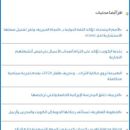
اقرأ أيضاً
محليات
«الأمم المتحدة» تؤكد الثقة الدولية بـ «النجاة الخيرية» وتقر تفعيل صفتها
الاستشارية لدى ecosoc
بلدية الكويت تؤكد على التزام أصحاب الأعمال بترخيص أنشطتهم
التجارية
الطبيعة تروي حكاية التراث.. و«خريف ظفار 2026» يقدم تجربة سياحية
متكاملة
«التربية» تغلق المدرسة الإيرانية الخاصة وتلغي ترخيصها
«الخطوط القطرية» تستأنف رحلاتها الجوية إلى الكويت والبحرين وأربيل
إحباط محاولة تهريب كميات كبيرة من المواد التموينية خارج البلاد