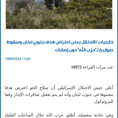
خارجيات / الاحتلال يعلن اعتراض هدف جنوبي لبنان وسقوط
صواريخ لـ"حزب الله" دون إصابات
13/05/2026 11:20
عدد مرات القراءة
10972
أعلن جيش الاحتلال الإسرائيلي أن سلاح الجو اعترض هدفا
مشبوها في جنوب لبنان وأنه لم يتم تفعيل صافرات الإنذار وفقا
للبروتوكول.
وفي حادثة منفصلة، أطلق حزب الله خلال الساعات القليلة