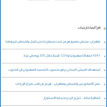
اقرأ أيضاً
خارجيات
طهران: سنبقي مضيق هرمز تحت سيطرتنا حتى تقبل واشنطن شروطنا
4091 انتهاكاً صهيونياً و1254 قتيلاً خلال 300 يوم في غزة
استهداف الجيش اللبناني يرفع منسوب التصعيد الصهيوني في الجنوب
عضّ الأصابع بين واشنطن وطهران.. هرمز في قلب صراع الإرادات
اتفاقية مكة.. تعزيز الردع لحماية الاستقرار