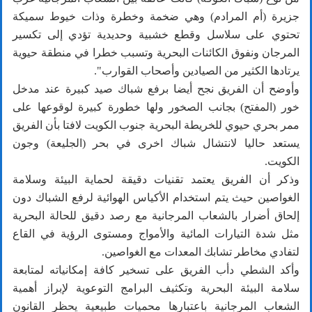
جزيرة (أم المرادم) وهي ضخمة وخطرة وذات خيوط سميكة
تحتوي على سلاسل وقطع خشبية وحديدية تؤدي إلى تكسير
المرجان ونفوق الكائنات البحرية وتسبب خطرا في منطقة حيوية
يرتادها الكثير من الصيادين وأصحاب القوارب".
وأوضح أن الفريق نجح أيضا برفع شباك صيد كبيرة عند مدخل
خور (المفتح) بجانب الصخور ولها خطورة كبيرة لوقوعها على
ممر بحري حيوي للخريطة البحرية جنوب الكويت لافتا بأن الفريق
يستعد حاليا لانتشال شباك اخرى في بحر (الجليعة) وجون
الكويت.
وذكر أن الفريق يعتمد تقنيات دقيقة لحماية البيئة وسلامة
الغواصين حيث يتم استخدام الأكياس الهوائية لرفع الشباك دون
إلحاق أضرار بالشعاب المرجانية مع رصد دقيق للحالة البحرية
مثل شدة التيارات المائية والأمواج ومستوى الرؤية في القاع
لتفادي مخاطر تشابك المعدات مع الغواصين.
وأكد الشطي دأب الفريق على تسخير كافة إمكانياته لمتابعة
سلامة البيئة البحرية وتكثيف البرامج التوعوية لإبراز أهمية
الشعاب المرجانية باعتبارها محميات طبيعية يحظر القانون