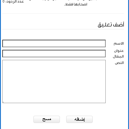
عدد الردود: 0
اصحابها فقط.
أضف تعليق
الاسم
عنوان
المقال
النص