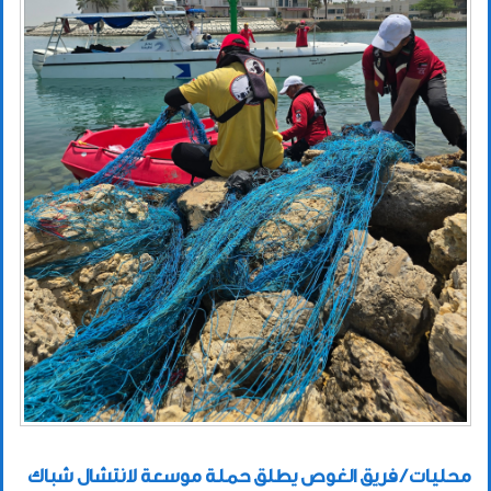
محليات / فريق الغوص يطلق حملة موسعة لانتشال شباك