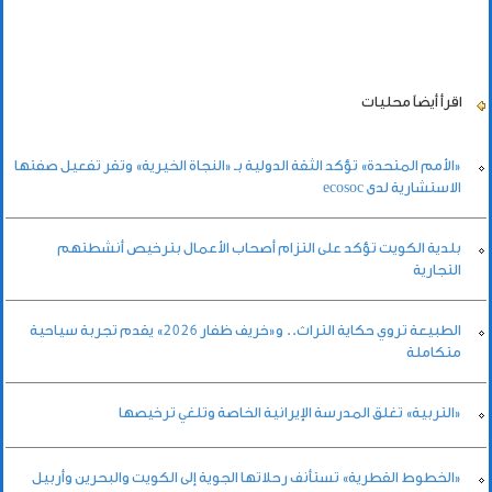
اقرأ أيضاً
محليات
«الأمم المتحدة» تؤكد الثقة الدولية بـ «النجاة الخيرية» وتقر تفعيل صفتها
الاستشارية لدى ecosoc
بلدية الكويت تؤكد على التزام أصحاب الأعمال بترخيص أنشطتهم
التجارية
الطبيعة تروي حكاية التراث.. و«خريف ظفار 2026» يقدم تجربة سياحية
متكاملة
«التربية» تغلق المدرسة الإيرانية الخاصة وتلغي ترخيصها
«الخطوط القطرية» تستأنف رحلاتها الجوية إلى الكويت والبحرين وأربيل