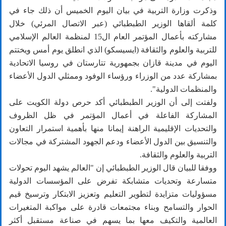
وذكرت وزارة التربية في بيان اليوم الخميس أن ذلك جاء في
كلمة ألقاها الوزير الطبطبائي (عبر الاتصال المرئي) خلال
مشاركته بأعمال المؤتمر العام ال15 لمنظمة العالم الإسلامي
للتربية والعلوم والثقافة (ايسيسكو) الذي انطلق يوم أمس ويختتم
اليوم في مدينة قازان بجمهورية تتارستان في روسيا الاتحادية
بمشاركة عدد من الوزراء ورؤساء الوفود وممثلي الدول الأعضاء
والمنظمات الدولية".
ولفتت إلى أن الوزير الطبطبائي أكد حرص دولة الكويت على
المشاركة الفاعلة في أعمال المؤتمر في ظل الظروف
والتحديات الإقليمية الراهنة إيمانا منها بأهمية استمرار التعاون
والتنسيق بين الدول الأعضاء ودعم الجهود المشتركة في مجالات
التربية والعلوم والثقافة.
ووفقا للبيان قال الوزير الطبطبائي إن "العالم يشهد اليوم تحولات
متسارعة وتحديات متشابكة تفرض على المؤسسات الدولية
مسؤوليات متزايدة لتطوير التعليم وتعزيز الابتكار وترسيخ قيم
الحوار والتسامح وبناء مجتمعات قادرة على مواكبة المتغيرات
العالمية والتكيف معها بما يسهم في صناعة مستقبل أكثر