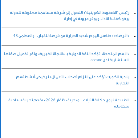
رئيس "الخطوط الكويتية": التحول إلى شركة مساهمة مملوكة للدولة
يرفع كفاءة الأداء ويوفر مرونة في إدارة
«الأرصاد»: طقس اليوم شديد الحرارة مع فرصة للغبار.. والعظمى 48
«الأمم المتحدة» تؤكد الثقة الدولية بـ «النجاة الخيرية» وتقر تفعيل صفتها
الاستشارية لدى ecosoc
بلدية الكويت تؤكد على التزام أصحاب الأعمال بترخيص أنشطتهم
التجارية
الطبيعة تروي حكاية التراث.. و«خريف ظفار 2026» يقدم تجربة سياحية
متكاملة