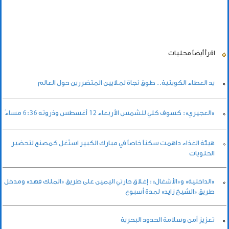
اقرأ أيضاً
محليات
يد العطاء الكويتية.. طوق نجاة لملايين المتضررين حول العالم
«العجيري»: كسوف كلي للشمس الأربعاء 12 أغسطس وذروته 6:36 مساءً
هيئة الغذاء داهمت سكناً خاصاً في مبارك الكبير استُغل كمصنع لتحضير
الحلويات
«الداخلية» و«الأشغال»: إغلاق حارتي اليمين على طريق «الملك فهد» ومدخل
طريق «الشيخ زايد» لمدة أسبوع
تعزيز أمن وسلامة الحدود البحرية