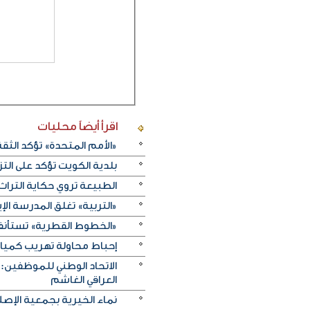
اقرأ أيضاً
محليات
«الأمم المتحدة» تؤكد الثقة ا
بلدية الكويت تؤكد على ال
الطبيعة تروي حكاية التراث.. و«خريف ظفار 2026
«التربية» تغلق المدرسة الإ
«الخطوط القطرية» تستأنف ر
إحباط محاولة تهريب كميات 
الاتحاد الوطني للموظفين:
العراقي الغاشم
نماء الخيرية بجمعية الإصلا