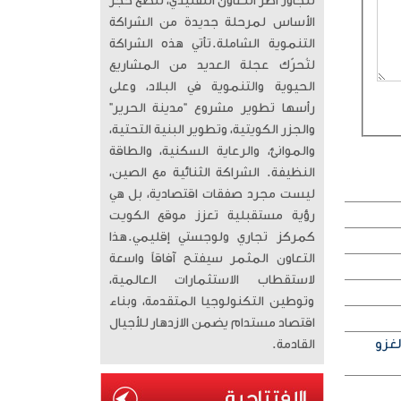
تتجاوز أطر التعاون التقليدي، لتضع حجر
الأساس لمرحلة جديدة من الشراكة
التنموية الشاملة. ​تأتي هذه الشراكة
لتُحرّك عجلة العديد من المشاريع
الحيوية والتنموية في البلاد، وعلى
رأسها تطوير مشروع “مدينة الحرير”
والجزر الكويتية، وتطوير البنية التحتية،
والموانئ، والرعاية السكنية، والطاقة
النظيفة. الشراكة الثنائية مع الصين،
ليست مجرد صفقات اقتصادية، بل هي
رؤية مستقبلية تعزز موقع الكويت
كمركز تجاري ولوجستي إقليمي. ​هذا
التعاون المثمر سيفتح آفاقاً واسعة
لاستقطاب الاستثمارات العالمية،
وتوطين التكنولوجيا المتقدمة، وبناء
اقتصاد مستدام يضمن الازدهار للأجيال
لغزو
القادمة.