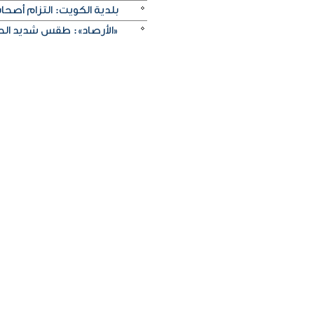
بلدية الكويت: التزام أصح
«الأرصاد»: طقس شديد الحرا