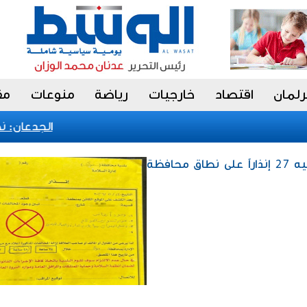
رلمان
اقتصاد
خارجيات
رياضة
منوعات
مق
الجدعان: نظام
محليات / بلدية الكويت: توجيه 27 إنذاراً على نطاق محافظة