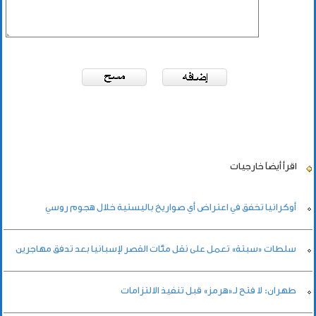
اقرأ أيضاً
خارجيات
أوكرانيا تخفق في اعتراض أي صواريخ باليستية خلال هجوم روسي
سلطات «سبتة» تعمل على نقل مئات القصر لإسبانيا بعد تدفق مهاجرين
طهران: لا فتح لـ«هرمز» قبل تنفيذ الالتزامات