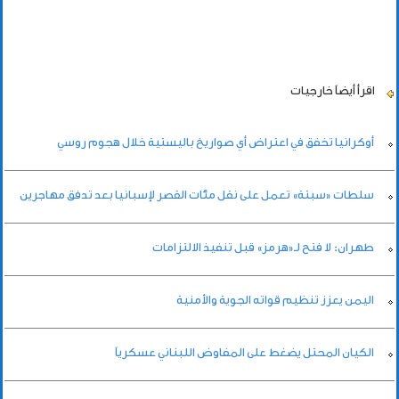
اقرأ أيضاً
خارجيات
أوكرانيا تخفق في اعتراض أي صواريخ باليستية خلال هجوم روسي
سلطات «سبتة» تعمل على نقل مئات القصر لإسبانيا بعد تدفق مهاجرين
طهران: لا فتح لـ«هرمز» قبل تنفيذ الالتزامات
اليمن يعزز تنظيم قواته الجوية والأمنية
الكيان المحتل يضغط على المفاوض اللبناني عسكرياً