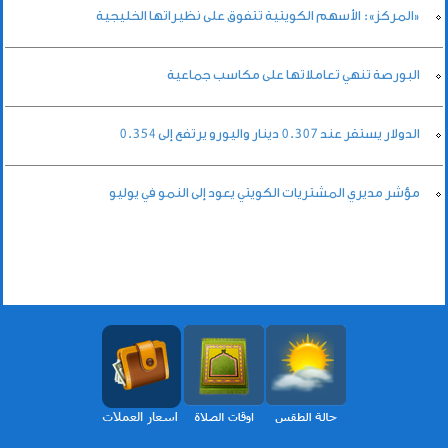
«المركز»: الأسهم الكويتية تتفوق على نظيراتها الخليجية
البورصة تنهي تعاملاتها على مكاسب جماعية
الدولار يستقر عند 0.307 دينار واليورو يرتفع إلى 0.354
مؤشر مديري المشتريات الكويتي يعود إلى النمو في يوليو