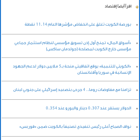
اقرأ أيضاً
إقتصاد
بورصة الكويت تغلق على انخفاض مؤشرها العام 11.14 نقطة
«أسواق المال» تمنح أول إذن تسويق مؤسسي لنظام استثمار جماعي
مؤسس خارج الكويت لمصلحة (جولدمان ساكس)
«الكويتي للتنمية» يوقع اتفاقيتي منحة بـ5 ملايين دولار لدعم الجهود
الإنسانية في سوريا وأفغانستان
تزامنا مع مفاوضات روما.. 4 جرحى بتصعيد إسرائيلي على جنوبي لبنان
الدولار يستقر عند 0.307 دينار واليورو عند 0.354
نواف الصباح أعلى رئيس تنفيذي تصنيفاً بالكويت ضمن «فوربس»