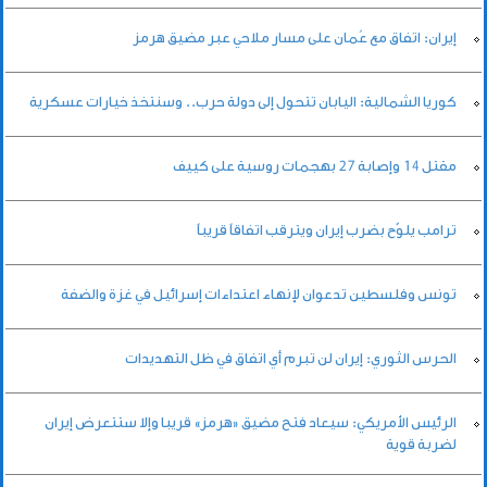
إيران: اتفاق مع عُمان على مسار ملاحي عبر مضيق هرمز
كوريا الشمالية: اليابان تتحول إلى دولة حرب.. وسنتخذ خيارات عسكرية
مقتل 14 وإصابة ‌27 بهجمات روسية على كييف
ترامب يلوّح بضرب إيران ويترقب اتفاقاً قريباً
تونس وفلسطين تدعوان لإنهاء اعتداءات إسرائيل في غزة والضفة
الحرس الثوري: إيران لن تبرم أي اتفاق في ظل التهديدات
الرئيس الأمريكي: سيعاد فتح مضيق «هرمز» قريبا وإلا ستتعرض إيران
لضربة قوية