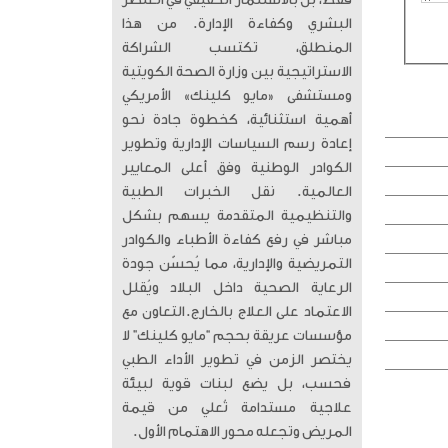
فقط، بل بالاستثمار الحقيقي في العنصر
البشري وكفاءة الإدارة. من هذا
المنطلق، تكتسب الشراكة
الاستراتيجية بين وزارة الصحة الكويتية
ومستشفى «مايو كلينك» الأمريكي
أهمية استثنائية، كخطوة جادة نحو
إعادة رسم السياسات الإدارية وتطوير
الكوادر الوطنية وفق أعلى المعايير
العالمية. ​ نقل الخبرات الطبية
والتنظيمية المتقدمة يسهم بشكل
مباشر في رفع كفاءة الأطباء والكوادر
التمريضية والإدارية، مما يُحسّن جودة
الرعاية الصحية داخل البلاد ويُقلل
الاعتماد على العلاج بالخارج. ​التعاون مع
مؤسسات عريقة بحجم “مايو كلينك” لا
يختصر الزمن في تطوير الأداء الطبي
فحسب، بل يضع لبنات قوية لبيئة
علاجية مستدامة تُعلي من قيمة
المريض وتجعله محور الاهتمام الأول.