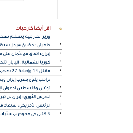
اقرأ أيضاً
خارجيات
وزير الخارجية يتسلم نسخة 
طهران: مضيق هرمز سيظل م
إيران: اتفاق مع عُمان على
كوريا الشمالية: اليابان ت
مقتل 14 وإصابة ‌27 بهجمات روسية على كييف
ترامب يلوّح بضرب إيران ويترق
تونس وفلسطين تدعوان لإنه
الحرس الثوري: إيران لن تبر
الرئيس الأمريكي: سيعاد ف
5 قتلى في هجوم بمسيّرات على منطقة صناعية قرب موسكو