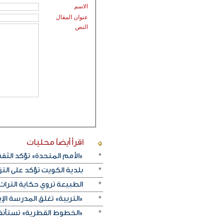
الاسم
عنوان المقال
النص
اقرأ أيضاً
محليات
«الأمم المتحدة» تؤكد الثقة ا
بلدية الكويت تؤكد على ال
الطبيعة تروي حكاية التراث.. و«خريف ظفار 2026
«التربية» تغلق المدرسة الإ
«الخطوط القطرية» تستأنف ر