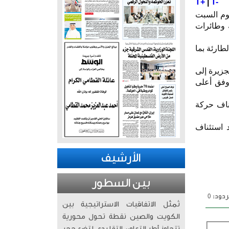
T+
|
T-
لجوي الكويتي أغلق «مؤقتاً» من الساعة 4:15 فجر اليوم السبت
ية وطائرات
طارئة بما
ان الجزيرة إلى
وفق أعلى
ناف حركة
 استئناف
الأرشيف
بين السطور
دود: 0
تُمثّل الاتفاقيات الاستراتيجية بين
الكويت والصين نقطة تحول محورية