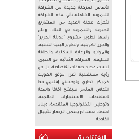
تتجاوز أطر التعاون التقليدي، لتضع حجر
الأساس لمرحلة جديدة من الشراكة
التنموية الشاملة. ​تأتي هذه الشراكة
لتُحرّك عجلة العديد من المشاريع
الحيوية والتنموية في البلاد، وعلى
رأسها تطوير مشروع “مدينة الحرير”
والجزر الكويتية، وتطوير البنية التحتية،
والموانئ، والرعاية السكنية، والطاقة
النظيفة. الشراكة الثنائية مع الصين،
ليست مجرد صفقات اقتصادية، بل هي
رؤية مستقبلية تعزز موقع الكويت
كمركز تجاري ولوجستي إقليمي. ​هذا
التعاون المثمر سيفتح آفاقاً واسعة
لاستقطاب الاستثمارات العالمية،
وتوطين التكنولوجيا المتقدمة، وبناء
اقتصاد مستدام يضمن الازدهار للأجيال
القادمة.