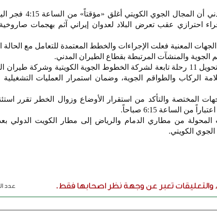
أعلنت الهيئة العامة للطيران المدني أن المجال ا
صباحاً، في إجراء احترازي عقب تعرض البلاد لعدوان إيراني آثم بهجمات صاروخ
لجهات المعنية فعلت الإجراءات والخطط المعتمدة للتعامل مع الحالة ال
الجوية والمنشآت المرتبطة بقطاع الطيران المدني.
وذكرت أنه تم خلال فترة الإغلاق تحويل 11 رحلة تابعة لشركة الخطوط الجوية الكويتية وشركة طير
ة الركاب والطواقم الجوية، وضمان استمرار العمليات التشغيلية 
هات المختصة والتأكد من استقرار الأوضاع وزوال الخطر تقرر استئ
 من الساعة 6:15 صباحاً.
 المحولة من مطاري الدمام والرياض إلى مطار الكويت الدولي بعد
 الجوي الكويتي.
ء والتعليقات تعبر عن وجهة نظر اصحابها فقط.
عدد الر