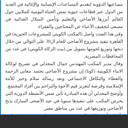
مساعيها الدؤوبة لتقديم المساعدات الإنسانية والإغاثية في العديد
من الدول عبر قطاعات حيوية تمس الحياة اليومية للملايين حول
العالم أبرزها الأضاحي والتعليم وتأمين السلال الغذائية في
مسعى لتخفيف الأعباء عن المحتاجين والفقراء.
وفي هذا الصدد واصل (المكتب الكويتي للمشروعات الخيرية) في
القاهرة تنفيذ مشروع الأضاحي للعام ال39 على التوالي من خلال
ذبحها وتوزيع لحومها بتمويل من (بيت الزكاة الكويتي) في عدد من
المحافظات المصرية.
وقال مدير المكتب المهندس جمال المجدلي في تصريح لوكالة
الانباء الكويتية (كونا) إن مشروع الأضاحي يجسد معاني الرحمة
والعطاء والتكافل الاجتماعي ويعد رسالة سلام وخير للأمة
الإسلامية وفرصة لتعزيز قيم الأخوة والتراحم بين أفراد المجتمع.
وأوضح المجدلي أن هذه المبادرة تأتي ضمن الأنشطة الدورية التي
يحرص المكتب على تنفيذها سنويا في عيد الأضحى المبارك بذبح
الأضاحي وتوزيعها في عدد من مناطق مصر.
وأضاف أن عمليات التوزيع تمت عبر جمعيات خيرية معتمدة لدى
وزارة التضامن الاجتماعي المصرية وتحت إشراف مباشر من