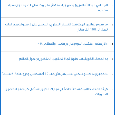
المحامي عبدالله الفريح يحقق براءة نهائية لموكله في قضية حيازة مواد
مخدرة
مرسوم بقانون لمكافحة التستر التجاري: الحبس حتى 3 سنوات وغرامات
تصل إلى 100 ألف دينار
«الأرصاد»: طقس اليوم حار ورطب.. والعظمى 46
يد العطاء الكويتية.. طوق نجاة لملايين المتضررين حول العالم
«العجيري»: كسوف كلي للشمس الأربعاء 12 أغسطس وذروته 6:36 مساءً
هيئة الغذاء داهمت سكناً خاصاً في مبارك الكبير استُغل كمصنع لتحضير
الحلويات