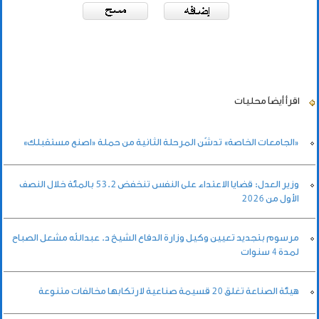
اقرأ أيضاً
محليات
«الجامعات الخاصة» تدشّن المرحلة الثانية من حملة «اصنع مستقبلك»
وزير العدل: قضايا الاعتداء على النفس تنخفض 53.2 بالمئة خلال النصف
الأول من 2026
مرسوم بتجديد تعيين وكيل وزارة الدفاع الشيخ د. عبدالله مشعل الصباح
لمدة 4 سنوات
هيئة الصناعة تغلق 20 قسيمة صناعية لارتكابها مخالفات متنوعة