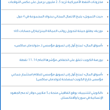
مخزونات النفط الأميركية تزيد 2.5 مليون برميل على عكس التوقعات
«بيت التمويل» يتيح الاتصال المجاني ببنوك المجموعة في 4 دول
«وربة» يطلق حملة لتحويل رواتب العمالة المنزلية إلى حسابات sidi
«أسواق المال» تمنح أول إذن تسويق مؤسسي لـ «جولدمان ساكس»
بورصة الكويت تغلق على انخفاض مؤشرها العام 11.14 نقطة
«أسواق المال» تمنح أول إذن تسويق مؤسسي لنظام استثمار جماعي
مؤسس خارج الكويت لمصلحة (جولدمان ساكس)
«الكويتي للتنمية» يوقع اتفاقيتي منحة بـ5 ملايين دولار لدعم الجهود
الإنسانية في سوريا وأفغانستان