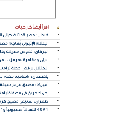
اقرأ أيضاً
خارجيات
فيدان: مصر قد تنضم إلى ال
الإعلام الإثيوبي يُهاجم مص
البرهان: نخوض معركة بقا
إيران ومقامرة «هرمز».. من
الاحتلال يرفض خطة ترامب
باكستان: «اتفاقية مكة» د
أميركا: مضيق هرمز سيفقد
إخماد حريق في مصفاة أرامكو
طهران: سنبقي مضيق هرم
4091 انتهاكاً صهيونياً و1254 قتيلاً خلال 300 يوم في غزة