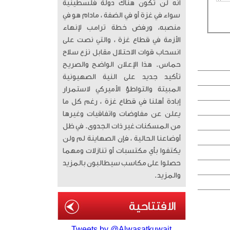
أنه لن تكون هناك دولة فلسطينية
سواء في غزة أو في الضفة ، مادام هو في
منصبه، ورفض خطة ترامب لإنهاء
الأزمة في قطاع غزة ، والتي نصت على
انسحاب قوات الاحتلال مقابل نزع سلاح
حماس. هذا الإعلان الواضح والصريح
تأكيد جديد على النية الصهيونية
المبيتة والتواطؤ الأميركي لاستمرار
إبادة أهلنا في قطاع غزة ، رغم كل ما
يعلن عن مفاوضات واتفاقيات وغيرها
من المسكنات غير ذات الجدوى. في ظل
أوضاعنا الحالية ، فإن الصهاينة لم ولن
يكتفوا بأي مكتسبات أو تنازلات ومهما
حصلوا على مكاسب سيطالبون بالمزيد
والمزيد.
Tweets by @Alwasatkuwait