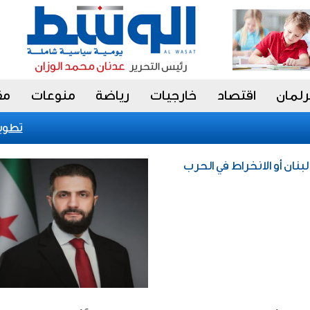
رلمان
اقتصاد
خارجيات
رياضة
منوعات
مق
تطوير 665 نموذجاً لأورام بشرية لدراسة السرطان واختبار الأدوية
بنان أو الانخراط في الحرب