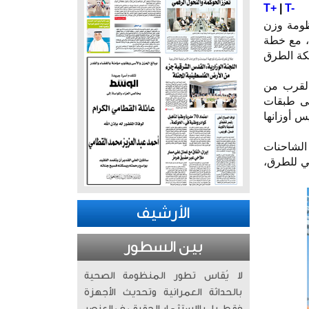
T+
|
T-
ظومة وزن
ة، مع خطة
كة الطرق
القرب من
لى طبقات
 أوزانها
 الشاحنات
لي للطرق،
الأرشيف
بين السطور
لا يُقاس تطور المنظومة الصحية
بالحداثة العمرانية وتحديث الأجهزة