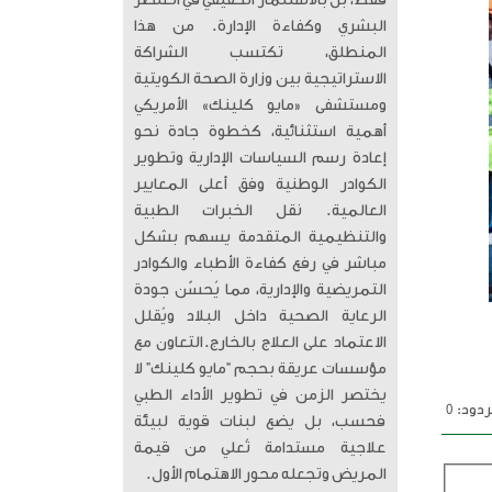
فقط، بل بالاستثمار الحقيقي في العنصر
البشري وكفاءة الإدارة. من هذا
المنطلق، تكتسب الشراكة
الاستراتيجية بين وزارة الصحة الكويتية
ومستشفى «مايو كلينك» الأمريكي
أهمية استثنائية، كخطوة جادة نحو
إعادة رسم السياسات الإدارية وتطوير
الكوادر الوطنية وفق أعلى المعايير
العالمية. ​ نقل الخبرات الطبية
والتنظيمية المتقدمة يسهم بشكل
مباشر في رفع كفاءة الأطباء والكوادر
التمريضية والإدارية، مما يُحسّن جودة
الرعاية الصحية داخل البلاد ويُقلل
الاعتماد على العلاج بالخارج. ​التعاون مع
مؤسسات عريقة بحجم “مايو كلينك” لا
يختصر الزمن في تطوير الأداء الطبي
دود: 0
فحسب، بل يضع لبنات قوية لبيئة
علاجية مستدامة تُعلي من قيمة
المريض وتجعله محور الاهتمام الأول.