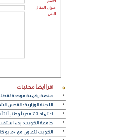
الاسم
عنوان المقال
النص
اقرأ أيضاً
محليات
منصة رقمية موحدة لقطاع ا
اللجنة الوزارية: القدس ا
اعتماد 70 مدرباً وطنياً لتأهيل كوادر وطنية في «الحوكمة»
جامعة الكويت: بدء استقبال طلب
الكويت تتعاون مع «مايو ك