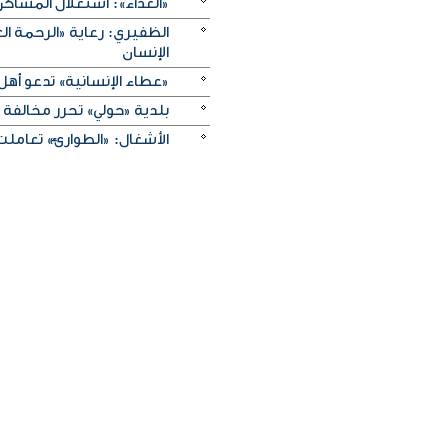
«الغذاء»: استغلال المساكن
الظفيري: رعاية «الرحمة ال
الإنسان
«عطاء الإنسانية» تدعو أهل
بلدية «حولي» تحرر مخالفة وتوجه 46 إنذاراً لمخالفة اشتراطات 
الأشغال: «الطوارئ» تعاملت مع 1556 بلاغاً خلال يولي