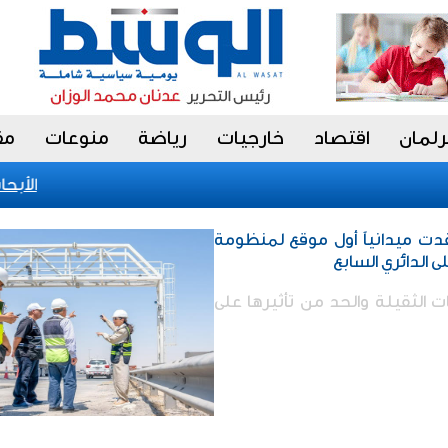
رلمان
اقتصاد
خارجيات
رياضة
منوعات
مق
«الأبحاث»
قدت ميدانياً أول موقع لمنظومة
ى الدائري السابع
الثقيلة والحد من تأثيرها على