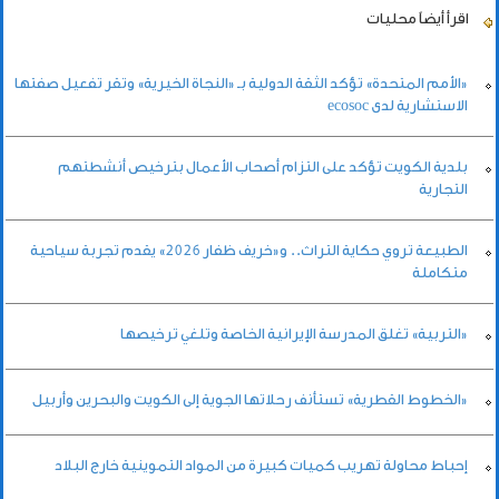
اقرأ أيضاً
محليات
«الأمم المتحدة» تؤكد الثقة الدولية بـ «النجاة الخيرية» وتقر تفعيل صفتها
الاستشارية لدى ecosoc
بلدية الكويت تؤكد على التزام أصحاب الأعمال بترخيص أنشطتهم
التجارية
الطبيعة تروي حكاية التراث.. و«خريف ظفار 2026» يقدم تجربة سياحية
متكاملة
«التربية» تغلق المدرسة الإيرانية الخاصة وتلغي ترخيصها
«الخطوط القطرية» تستأنف رحلاتها الجوية إلى الكويت والبحرين وأربيل
إحباط محاولة تهريب كميات كبيرة من المواد التموينية خارج البلاد