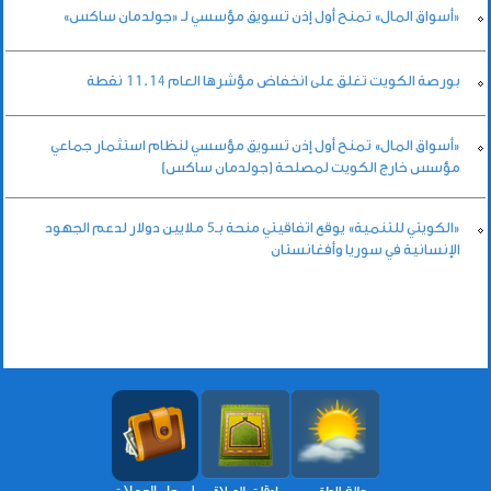
«أسواق المال» تمنح أول إذن تسويق مؤسسي لـ «جولدمان ساكس»
بورصة الكويت تغلق على انخفاض مؤشرها العام 11.14 نقطة
«أسواق المال» تمنح أول إذن تسويق مؤسسي لنظام استثمار جماعي
مؤسس خارج الكويت لمصلحة (جولدمان ساكس)
«الكويتي للتنمية» يوقع اتفاقيتي منحة بـ5 ملايين دولار لدعم الجهود
الإنسانية في سوريا وأفغانستان