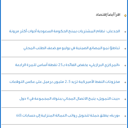
اقرأ أيضاً
إقتصاد
الجدعان: نظام المشتريات يمنح الحكومة السعودية أدوات أكثر مرونة
تباطؤ نمو المصانع الصينية في يوليو مع ضعف الطلب المحلي
«المركزي البرازيلي» يخفض الفائدة بـ25 نقطة أساس للمرة الرابعة
مخزونات النفط الأميركية تزيد 2.5 مليون برميل على عكس التوقعات
«بيت التمويل» يتيح الاتصال المجاني ببنوك المجموعة في 4 دول
«وربة» يطلق حملة لتحويل رواتب العمالة المنزلية إلى حسابات sidi