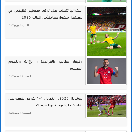
أستراليا تتغلب على تركيا بهدفين نظيفين في
مستهل مشوارهما بكأس العالم 2026
الأحد , 14 يونيو 2026
«فيفا» يطالب «الفراعنة » بإزالة «النجوم
السبعة»
السبت , 13 يونيو 2026
مونديال 2026.. التعادل 1-1 يفرض نفسه على
لقاء كندا والبوسنة والهرسك
السبت , 13 يونيو 2026