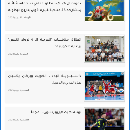
«مونديال 2026» ينطلق غدا في نسخة استثنائية
بمشاركة 48 منتخبا للمرة الأولى بتاريخ البطولة
الأربعاء , 10 يونيو 2026
انطلاق منافسات "العربية الـ 6 لرواد التنس"
برعاية "الكويتية"
الإثنين , 8 يونيو 2026
«آســـــيــــويـــة اليد».. الكويت وبرقان يتغلبان
على العربي والدحيل
السبت , 6 يونيو 2026
توتنهام يضم روبرتسون .. مجاناً
السبت , 6 يونيو 2026