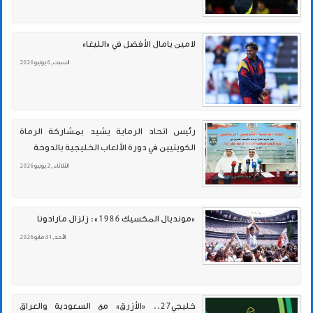
لامين يامال الأفضل في «الليغا»
السبت , 6 يونيو 2026
رئيس اتحاد الرماية يشيد بمشاركة الرماة
الكويتيين في دورة الألعاب الخليجية بالدوحة
الثلاثاء , 2 يونيو 2026
«مونديال المكسيك 1986»: زلزال مارادونا
الأحد , 31 مايو 2026
خليجي27.. «الأزرق» مع السعودية والعراق