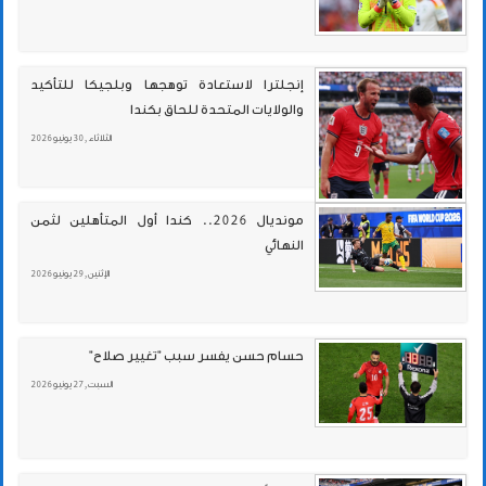
إنجلترا لاستعادة توهجها وبلجيكا للتأكيد
والولايات المتحدة للحاق بكندا
الثلاثاء , 30 يونيو 2026
مونديال 2026.. كندا أول المتأهلين لثمن
النهائي
الإثنين , 29 يونيو 2026
حسام حسن يفسر سبب "تغيير صلاح"
السبت , 27 يونيو 2026