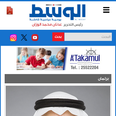
بحث
برلمان