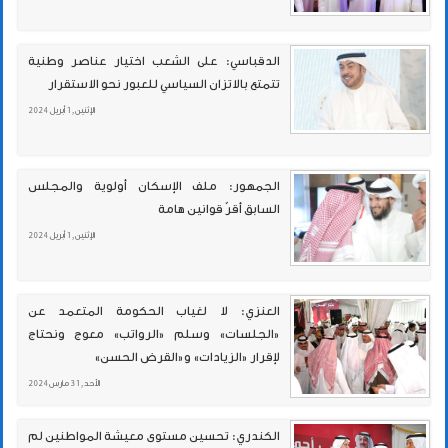
الدقباسي: على الشعب اختيار عناصر وطنية
تتمتع بالاتزان السياسي للعبور نحو الاستقرار
الإثنين , 1 أبريل 2024
الجمهور: ملف الإسكان أولوية والمجلس
السابق أقرّ قوانين هامة
الإثنين , 1 أبريل 2024
العنزي: لا لغياب الحكومة المتعمد عن
«الجلسات» وسلم «الرواتب» معوج ونحتاج
لإقرار «الزيادات» و«القرض الحسن»
الأحد , 31 مارس 2024
الكندري: تحسين مستوى معيشة المواطنين لم