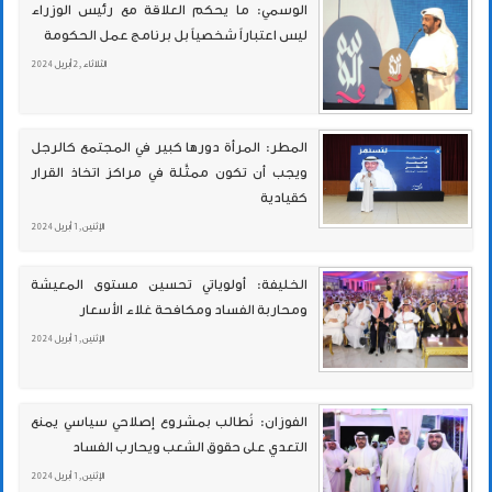
الوسمي: ما يحكم العلاقة مع رئيس الوزراء
ليس اعتباراً شخصياً بل برنامج عمل الحكومة
الثلاثاء , 2 أبريل 2024
المطر: المرأة دورها كبير في المجتمع كالرجل
ويجب أن تكون ممثَّلة في مراكز اتخاذ القرار
كقيادية
الإثنين , 1 أبريل 2024
الخليفة: أولوياتي تحسين مستوى المعيشة
ومحاربة الفساد ومكافحة غلاء الأسعار
الإثنين , 1 أبريل 2024
الفوزان: نُطالب بمشروع إصلاحي سياسي يمنع
التعدي على حقوق الشعب ويحارب الفساد
الإثنين , 1 أبريل 2024