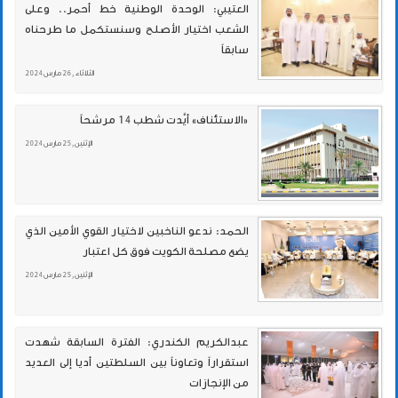
العتيبي: الوحدة الوطنية خط أحمر.. وعلى
الشعب اختيار الأصلح وسنستكمل ما طرحناه
سابقاً
الثلاثاء , 26 مارس 2024
«الاستئناف» أيَّدت شطب 14 مرشحاً
الإثنين , 25 مارس 2024
الحمد: ندعو الناخبين لاختيار القوي الأمين الذي
يضع مصلحة الكويت فوق كل اعتبار
الإثنين , 25 مارس 2024
عبدالكريم الكندري: الفترة السابقة شهدت
استقراراً وتعاوناً بين السلطتين أديا إلى العديد
من الإنجازات