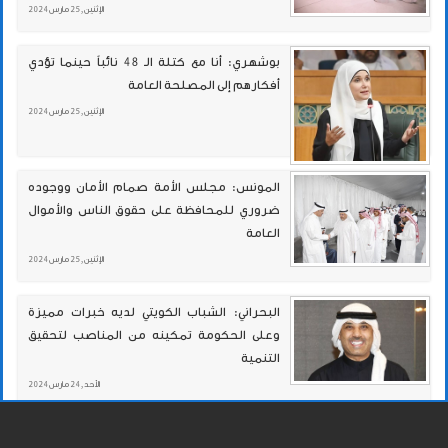
الإثنين , 25 مارس 2024
بوشهري: أنا مع كتلة الـ 48 نائباً حينما تؤدي
أفكارهم إلى المصلحة العامة
الإثنين , 25 مارس 2024
المونس: مجلس الأمة صمام الأمان ووجوده
ضروري للمحافظة على حقوق الناس والأموال
العامة
الإثنين , 25 مارس 2024
البحراني: الشباب الكويتي لديه خبرات مميزة
وعلى الحكومة تمكينه من المناصب لتحقيق
التنمية
الأحد , 24 مارس 2024
الحمد: لا نقبل بإهمال الوضع المعيشي