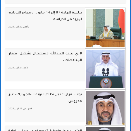
جلسة المادة 87 إلى 14 مايو .. و«دوام النوبات»
لمزيد من الدراسة
الإثنين , 22 أبريل 2024
لاري يدعو العبدالله لاستعجال تشكيل «جهاز
المناقصات»
الأحد , 21 أبريل 2024
نواب: قرار تعديل نظام النوبة لـ «الجمارك» غير
مدروس
الخميس , 18 أبريل 2024
العتيبي: عبث وتعطيل?عدم تعيين مجلس إدارة