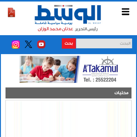
بحث
محليات