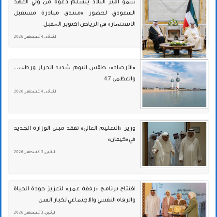
سمو أمير البلاد يتسلم دعوة من ولي العهد
السعودي لحضور «منتدى مبادرة مستقبل
الاستثمار» في الرياض اكتوبر المقبل
الثلاثاء , 4 أغسطس 2026
«الأرصاد»: طقس اليوم شديد الحرار ورطب..
والعظمى 47
الثلاثاء , 4 أغسطس 2026
وزير «التعليم العالي» تفقد مبنى الوزارة الجديد
في«كيفان»
الإثنين , 3 أغسطس 2026
افتتاح برنامج «رفقة عمر» لتعزيز جودة الحياة
والرفاه النفسي والاجتماعي لكبار السن
الإثنين , 3 أغسطس 2026