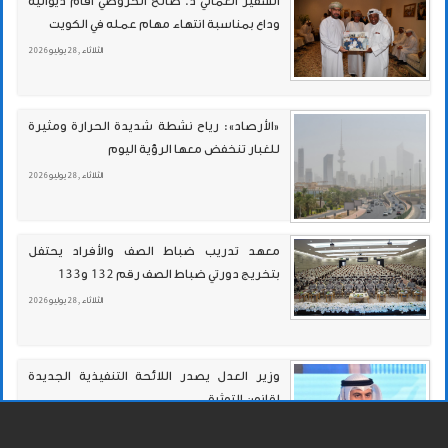
السفير العماني د. صالح الخروصي أقام ديوانية
وداع بمناسبة انتهاء مهام عمله في الكويت
الثلاثاء , 28 يوليو 2026
«الأرصاد»: رياح نشطة شديدة الحرارة ومثيرة
للغبار تنخفض معها الرؤية اليوم
الثلاثاء , 28 يوليو 2026
معهد تدريب ضباط الصف والأفراد يحتفل
بتخريج دورتي ضباط الصف رقم 132 و133
الثلاثاء , 28 يوليو 2026
وزير العدل يصدر اللائحة التنفيذية الجديدة
لقانون التوثيق
الثلاثاء , 28 يوليو 2026