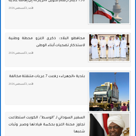
150 ديناراً رسم تحويل «الزيارة» إلى إقامة عادية
الأحد , 2 أغسطس 2026
محافظو البلاد: ذكرى الغزو محطة وطنية
لاستذكار تضحيات أبناء الوطن
الأحد , 2 أغسطس 2026
بلدية «الجهراء» رفعت 7 عربات متنقلة مخالفة
الأحد , 2 أغسطس 2026
السفير السوداني لـ "الوسـط": الكويت استطاعت
تجاوز محنة الغزو بحكمة قيادتها وصبر وثبات
شعبها