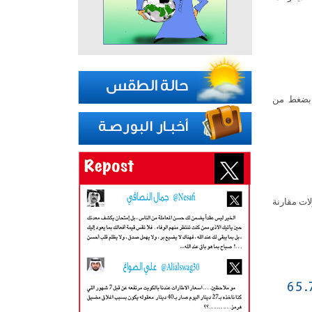
 بضغط من
ي وتيرة التداولات مقارنة
عاملاتها على انخفاض مؤشرها العام 65.70