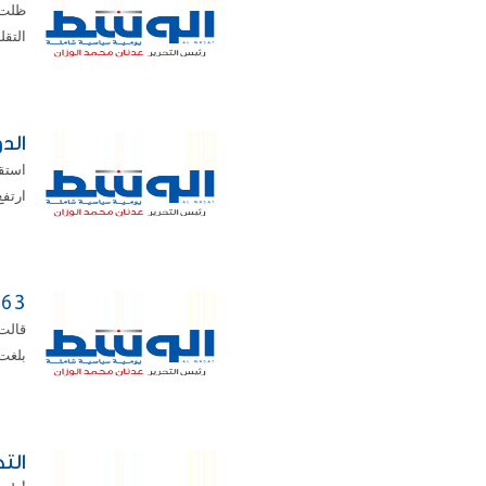
ظلت 
التقل
الدولار
ارتفع اليورو ب
3.63 مليون دينار رسوم فحص «ا
بلغت نحو 3.63 مليون دينار 
التضخ