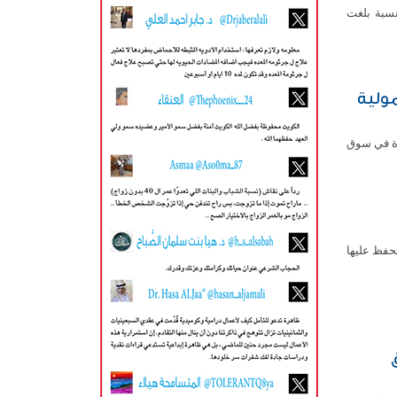
حد على انخفاض مؤشرها العام 70ر65 نقطة بنسبة بلغت
مولية
اة في سوق
حفظ عليها
ق