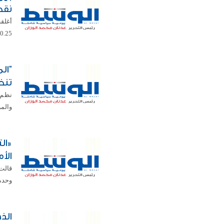
نقط
0.25 في المئة ليبلغ مستوى 8659.27 نقطة. ...
"ال
تنظ
نظم 
والمر
الأ
قالت
وحدة التحريات
الذ