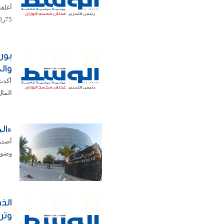
75ر0 في المئة ليبلغ مستوى 77ر8698 نقطة وتم تداول 4ر368 مليون ...
بور
وال
أكدت 
المال
«المحاسبة
أصدر 
وضواب
وتر