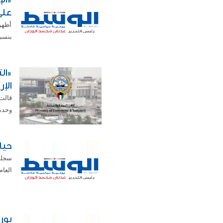
على
أظهرت
بنسبة 57ر2 في المئة بنهاية شهر أبريل 2026 
الإ
قالت
وحدة التحريات
حياز
سجلت 
العام ال