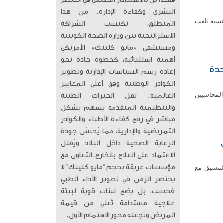
فقط، بل بالاستثمار الحقيقي في العنصر
البشري وكفاءة الإدارة. من هذا
اثاء على انخفاض مؤشرها العام 21.82 نقطة بنسبة بلغت
المنطلق، تكتسب الشراكة
الاستراتيجية بين وزارة الصحة الكويتية
ومستشفى «مايو كلينك» الأمريكي
أهمية استثنائية، كخطوة جادة نحو
حدة
إعادة رسم السياسات الإدارية وتطوير
الكوادر الوطنية وفق أعلى المعايير
المحاسبين
العالمية. ​ نقل الخبرات الطبية
والتنظيمية المتقدمة يسهم بشكل
مباشر في رفع كفاءة الأطباء والكوادر
التمريضية والإدارية، مما يُحسّن جودة
الرعاية الصحية داخل البلاد ويُقلل
الاعتماد على العلاج بالخارج. ​التعاون مع
مؤسسات عريقة بحجم “مايو كلينك” لا
لتنسيق مع
يختصر الزمن في تطوير الأداء الطبي
فحسب، بل يضع لبنات قوية لبيئة
علاجية مستدامة تُعلي من قيمة
المريض وتجعله محور الاهتمام الأول.