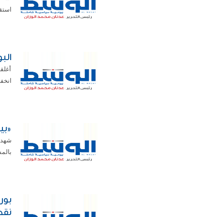
استقر اليور
البورصة تت
أغلق
انخفاض
«بيت
بالمس
نقط