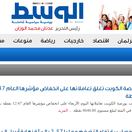
رلمان
اقتصاد
خارجيات
رياضة
منوعات
مق
بورصة الكويت تغلق ت
ة
أغلقت بورصة الكويت تعاملاتها اليوم الأر
المزيد
«الإحصاء»: ارتفاع التضخم محليا 2.57 بالمئة نهاية أب