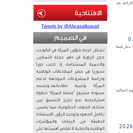
لراحة بعد
Tweets by @Alwasatkuwait
في الصميم
استقر سعر صرف الدولار الأمريكي أمام الدينار الكويتي اليوم الثلاثاء عند مستوى 306ر0 دينار فيما
تشكل لجنة شؤون المرأة في الكويت،
حجر الزاوية في دفع عجلة التمكين
والتنمية المستدامة، إذ تلعب دوراً
محورياً في حصر الملاحظات الوطنية
ودراسة المشروعات الموجهة لدعم
المرأة وتلبية تطلعاتها. ​وتجسد
ة لعام 2025 أظهر تحصيل رسوم إجمالية
مسودة مشروع “منصة المرأة” خطوة
استراتيجية نحو تعزيز التنسيق بين
مختلف الجهات الحكومية، مما يضمن
تكامل الجهود وتوحيد الرؤى. الاستفادة
الدقيقة من البيانات والمؤشرات
الوطنية والدولية لا تقتصر أهميتها على