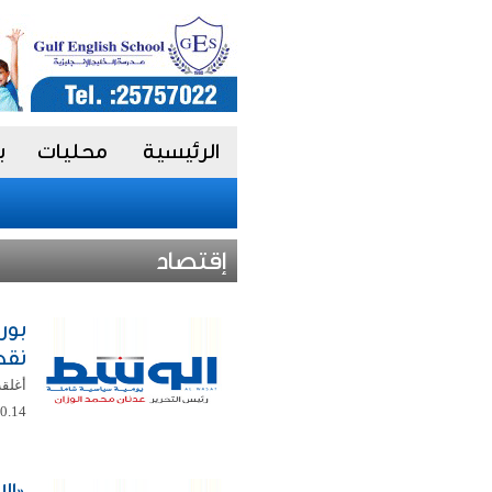
الرئيسية
محليات
ب
إقتصاد
نقط
0.14 في المئة ليبلغ مستوى 8646.80 نقطة. ...