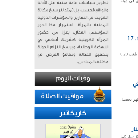
ي في دولة
تطوير سياسات عامة مبنية على الأدلة
والواقع فحسب، بل تمتد لترسيخ مكانة
الكويت في التقارير والمؤشرات الدولية
المعنية بالمرأة. ​ استمرار هذا الدور
المؤسسي الفعّال، يعزز من حضور
عاملاتها على انخفاض مؤشرها العام 17.68
المرأة الكويتية كشريك أساسي في
النهضة الوطنية، ويرسخ التزام الدولة
أغلقت بورصة الكويت تعاملاتها اليوم الاثنين على انخفاض مشرها العام 17.68 نقطة بنسبة بلغت 0.20
بتحقيق العدالة وتكافؤ الفرص في
مختلف الميادين.
في
لصناعة اليوم الاثنين إن تقرير إدارة المعادن الثمينة لعام 2025 أظهر تحصيل
كاريكاتير
استقر سعر صرف الدولار الأمريكي أمام الدينار الكويتي اليوم الاثنين عند مستوى 306ر0 دينار كما