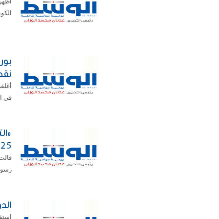
أظهر
الكويت خلال 
نقط
في المئة
25
رسوم إجمالي
الدولار