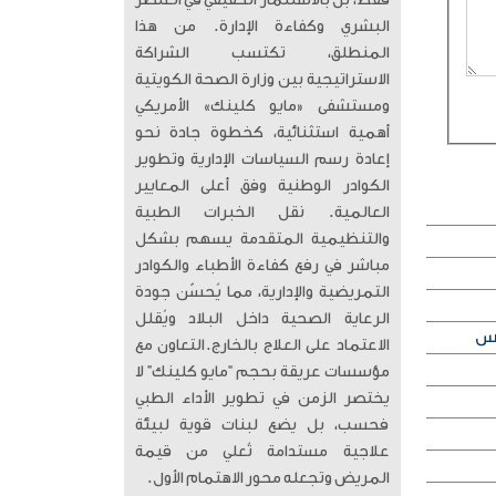
فقط، بل بالاستثمار الحقيقي في العنصر
البشري وكفاءة الإدارة. من هذا
المنطلق، تكتسب الشراكة
الاستراتيجية بين وزارة الصحة الكويتية
ومستشفى «مايو كلينك» الأمريكي
أهمية استثنائية، كخطوة جادة نحو
إعادة رسم السياسات الإدارية وتطوير
الكوادر الوطنية وفق أعلى المعايير
العالمية. ​ نقل الخبرات الطبية
والتنظيمية المتقدمة يسهم بشكل
مباشر في رفع كفاءة الأطباء والكوادر
التمريضية والإدارية، مما يُحسّن جودة
الرعاية الصحية داخل البلاد ويُقلل
الاعتماد على العلاج بالخارج. ​التعاون مع
مؤسسات عريقة بحجم “مايو كلينك” لا
يختصر الزمن في تطوير الأداء الطبي
فحسب، بل يضع لبنات قوية لبيئة
علاجية مستدامة تُعلي من قيمة
المريض وتجعله محور الاهتمام الأول.