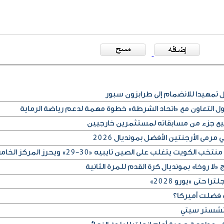
مهيدا للانضمام إلى طرابزون سبور
كول التعاون مع «اتحاد الشرطة» خطوة مهمة لدعم رياضة الرماية
بيع جزء من مسابقاته لمستثمرين خارجيين
رمى الأرجنتين الأفضل بمونديال 2026
لا روخا» بمونديال كرة القدم للمرة الثانية
 حتى «يورو 2028»
 فضلت أميركا؟
مانشستر سيتي