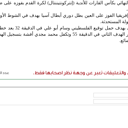
نهائي بكأس القارات للأندية (إنتركونتيننتال) لكرة القدم بفوزه على ض
ريقيا الفوز على العين بطل دوري أبطال آسيا بهدف في الشوط الأو
لة المستحدثة.
وانتهى الشوط الأول بتقدم الأهلي بهدف حمل توقي
دفاع العين ثم أضاف إمام عاشور الهدف الثاني في الدقيقة 55 وتكفل محمد مجدي أفشة
ائع.
ء والتعليقات تعبر عن وجهة نظر اصحابها فقط.
عدد الر