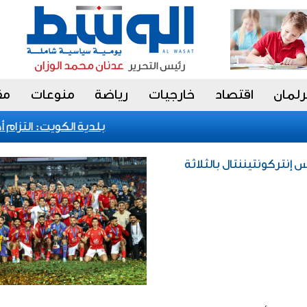
رلمان
اقتصاد
خارجيات
رياضة
منوعات
مق
بلدية الكويت: التزام أص
 إنتركونتيننتال بالثلاثة