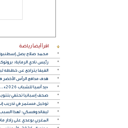
اقرأ أيضاً
رياضة
محمد صلاح يصل إسطنبول ت
رئيس نادي الرماية: بروتو
الفيفا يتراجع عن خططه ل
هدف مدافع الرأس الأخضر في م
«يد آسيا للشباب 2026».. منتخب الكويت يتغلب على الصين تايبيه «30-29» ويحرز المركز الخامس
صحف إسبانيا تحتفي بتتويج «
توخيل مستمر في تدريب إنجلترا
ليفاندوفسكي: لهذا السبب
المغربي بوعدي على رادار 