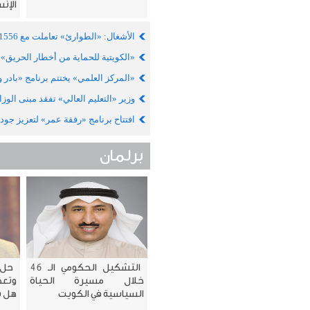
الإن
الأشغال: «الطوارئ» تعاملت مع 1556 بلاغاً خلال يوليو الماضي
«الكويتية للحماية من أخطار الحريق» 
«المركز العلمي» يختتم برنامج «بادر 
وزير «التعليم العالي» تفقد مبنى الوز
افتتاح برنامج «رفقة عمر» لتعزيز جود
برلمان
التشكيل الحكومي الـ 46
حل 
خلال مسيرة الحياة
وتعط
السياسية في الكويت
هل ي