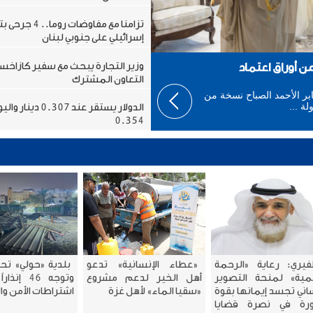
تزامنا مع مفاوضات روما
إسرائيلي على جنوبي لبنان
وزير التجارة يبحث مع سفير كازاخست
 أوراق اعتماد
التعاون المشترك
بر الأحمد الصباح نسخة من
ة ...
الدولار يستقر عند 0.307 د
0.354
فيري: رعاية «الرحمة
«عطاء الإنسانية» تدعو
بلدية «حولي» تحر
لمية» لمنحة التصوير
أهل الخير لدعم مشروع
وتوجه 46 إ
ساني تجسد إيمانها بقوة
«سقيا الماء» لأهل غزة
اشتراطات الأمن وا
ورة في نصرة قضايا