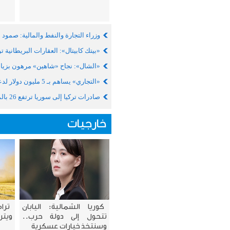
وزراء التجارة والنفط والمالية: صمود
«بيتك كابيتال»: العقارات البريطانية 
«الشال»: نجاح «شاهين» مرهون بزيادة
«التجاري» يساهم بـ 5 مليون دولار لدعم «صندوق الكويت للاستجابة الطارئة»
صادرات تركيا إلى سوريا ترتفع 26 بالمئة خلال 6 أشهر
خارجيات
كوريا الشمالية: اليابان
ترا
تتحول إلى دولة حرب..
ويترق
وسنتخذ خيارات عسكرية