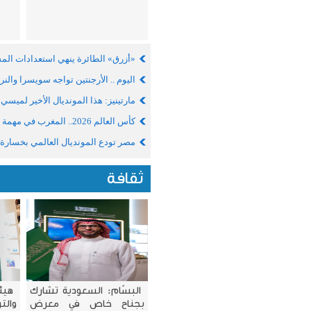
«أزرق» الطائرة ينهي استعدادات الم
اليوم .. الأرجنتين تواجه سويسرا والنر
مارتينيز: هذا المونديال الأخير لميسي
كأس العالم 2026.. المغرب في مهمة شاقة أمام فرنسا لبلوغ نصف نهائي المونديال
مصر تودع المونديال العالمي بخسارة ص
ثقافة
البسّام: السعودية تشارك
هيئ
بجناح خاص في معرض
وال