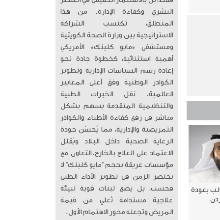
فقط، بل بالاستثمار الحقيقي في العنصر
البشري وكفاءة الإدارة. من هذا
المنطلق، تكتسب الشراكة
الاستراتيجية بين وزارة الصحة الكويتية
ومستشفى «مايو كلينك» الأمريكي
أهمية استثنائية، كخطوة جادة نحو
إعادة رسم السياسات الإدارية وتطوير
الكوادر الوطنية وفق أعلى المعايير
العالمية. ​ نقل الخبرات الطبية
والتنظيمية المتقدمة يسهم بشكل
مباشر في رفع كفاءة الأطباء والكوادر
التمريضية والإدارية، مما يُحسّن جودة
الرعاية الصحية داخل البلاد ويُقلل
الاعتماد على العلاج بالخارج. ​التعاون مع
مؤسسات عريقة بحجم “مايو كلينك” لا
يختصر الزمن في تطوير الأداء الطبي
فحسب، بل يضع لبنات قوية لبيئة
الب بعودة
ردن
علاجية مستدامة تُعلي من قيمة
المريض وتجعله محور الاهتمام الأول.