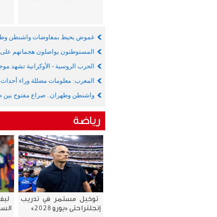
غموض يحيط بمفاوضات واشنطن وط
المستوطنون يواصلون هجماتهم على 
الحرب الروسية - الأوكرانية تشهد مو
المغرب: معلومات مضللة وراء أحداث س
واشنطن وطهران.. صراع مفتوح بين ض
رياضة
توخيل مستمر في تدريب
ليف
إنجلترا حتى «يورو 2028»
السب