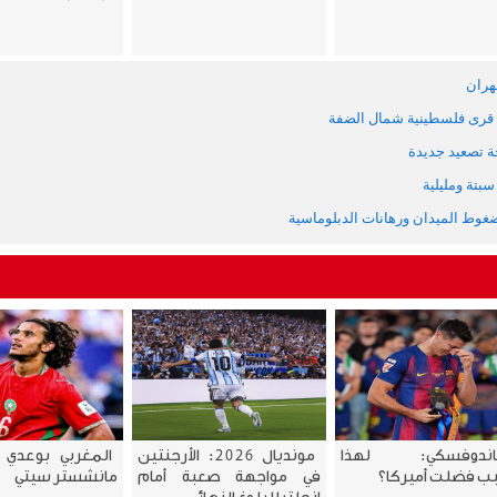
هران
قرى فلسطينية شمال الضفة
جة تصعيد جديدة
بتة ومليلية
غوط الميدان ورهانات الدبلوماسية
اندوفسكي: لهذا
مونديال 2026: الأرجنتين
المغربي بوعدي ع
ب فضلت أميركا؟
في مواجهة صعبة أمام
مانشستر سيتي