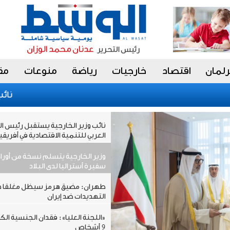
رلمان
اقتصاد
خارجيات
رياضة
منوعات
مق
نائب وزير 
نائب وزير الخارجية يستقبل رئيس 
العربي للتنمية الاقتصادية في أفريقيا
وزير الخارجية يتسلم نسخة من أوراق
سفيرة أستراليا لدى البلاد
طهران: مضيق هرمز سيظل مغلقا ح
التهديدات ضد إيران
«اللجنة العليا»: فقدان الجنسية الك
9 أشخاص