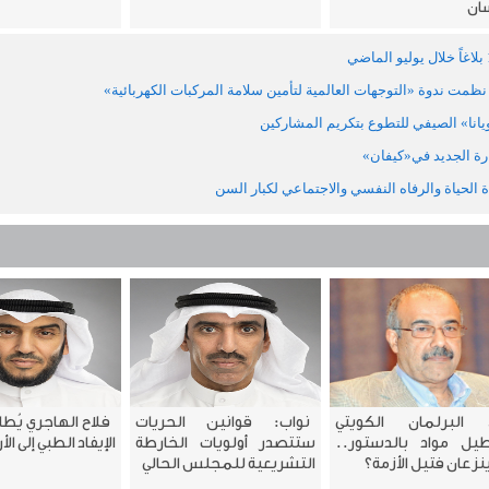
سان
نظمت ندوة «التوجهات العالمية لتأمين سلامة المركبات الكهربائية»
ويانا» الصيفي للتطوع بتكريم المشاركين
ارة الجديد في«كيفان»
ة الحياة والرفاه النفسي والاجتماعي لكبار السن
البرلمان الكويتي
نواب: قوانين الحريات
فلاح الهاجري يُط
يل مواد بالدستور..
ستتصدر أولويات الخارطة
الإيفاد الطبي إلى الأ
نزعان فتيل الأزمة؟
التشريعية للمجلس الحالي