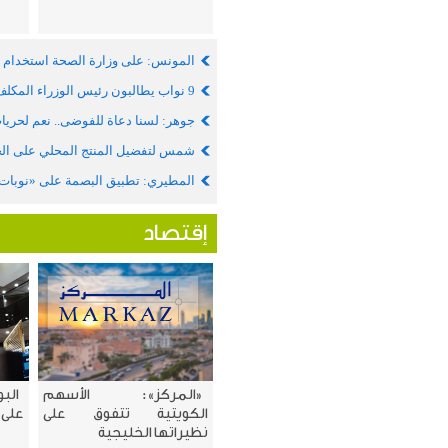
المونس: على وزارة الصحة استخدام 
9 نواب يطالبون رئيس الوزراء المكلف بتوافق الحكومة مع إرادة الشارع واتجاهات المجلس الجديد
جوهر: لسنا دعاة للفوضى.. نعم لحريا
شمس لتفضيل المنتج المحلي على ال
المطيري: تطبيق البصمة على «نوبات» 
إقتصاد
«المركز»: الأسهم
الب
الكويتية تتفوق على
على 
نظيراتها الخليجية