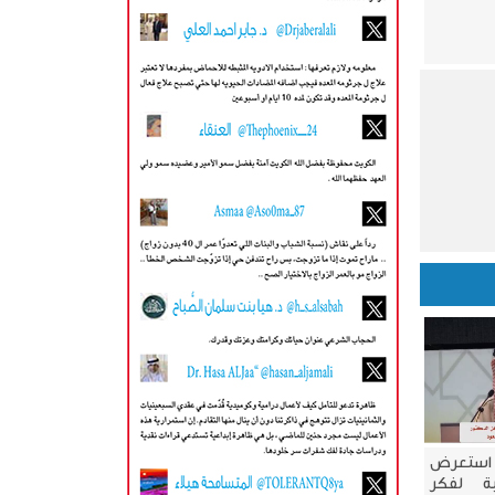
 استعرض
ية لفكر