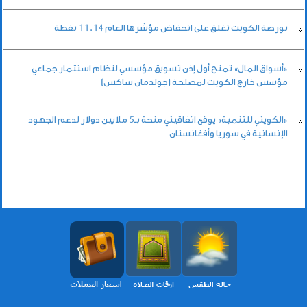
بورصة الكويت تغلق على انخفاض مؤشرها العام 11.14 نقطة
«أسواق المال» تمنح أول إذن تسويق مؤسسي لنظام استثمار جماعي
مؤسس خارج الكويت لمصلحة (جولدمان ساكس)
«الكويتي للتنمية» يوقع اتفاقيتي منحة بـ5 ملايين دولار لدعم الجهود
الإنسانية في سوريا وأفغانستان