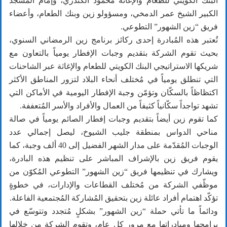
البنك الكويتي للطعام والإغاثة محمود الكندري، وإمام المسجد
الكبير الشيخ عمر الدمخي، ومسؤولو زين وبنك الطعام، وأعضاء
فريق “زين الشهور” التطوعي.
تُعتبر هذه المُبادرة إحدى ركائز برنامج زين الرمضاني السنوي،
بحيث تقوم الشركة بتقديم وجبات الإفطار يومياً بالتعاون مع
شريكها الاستراتيجي البنك الكويتي للطعام والإغاثة عبر الشاحنات
التي تنطلق يومياً في مُختلف أنحاء البلاد لتزور المناطق الأكثر
اكتظاظاً بالسكّان وتؤمّن وجبة الإفطار اليومية في الأماكن التي
تشهد تواجداً سكّانياً كثيفاً من العمال والأفراد والأسر المُتعففة.
كما تقوم زين أيضاً بتقديم وجبات إفطار الصائم يومياً في صالة
مناحي الدواس بمنطقة جليب الشيوخ، ليصل إجمالي عدد
الوجبات المُقدّمة على مدار الشهر الفضيل إلى 40 ألف وجبة، كما
يقوم فريق زين بالإشراف المباشر على تنظيم هذه البادرة،
ويشارك في تنظيمها فريق “زين الشهور” التطوعي المُكوّن من
موظّفي الشركة من مُختلف القطاعات والإدارات، في خطوةٍ
تؤكّد اهتمام أفراد عائلة زين بتحقيق المُشاركة المُجتمعية الفاعلة.
ودائماً ما تأتي حملة “زين الشهور” بشكلٍ مُتجدد وتتوسّع في
برامجها ومبادراتها مع مرور كل عام، وتقوم الشركة من خلالها