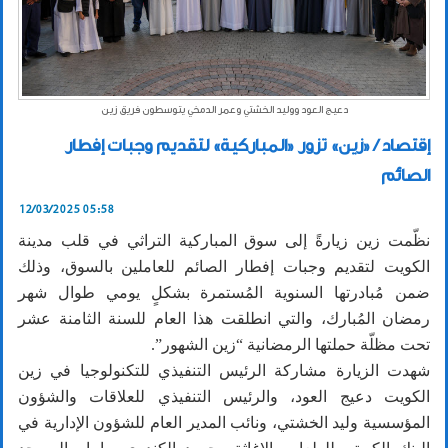
دعيج العود ووليد الخشتي وعمر الدمخي يتوسطون فريق زين
إقتصاد / «زين» تزور «المباركية» لتقديم وجبات إفطار
الصائم
12/03/2025 05:58
نظّمت زين زيارةً إلى سوق المباركية التراثي في قلب مدينة
الكويت لتقديم وجبات إفطار الصائم للعاملين بالسوق، وذلك
ضمن مُبادرتها السنوية المُستمرة بشكلٍ يومي طوال شهر
رمضان المُبارك، والتي انطلقت هذا العام للسنة الثامنة عشر
تحت مظلّة حملتها الرمضانية “زين الشهور”.
شهدت الزيارة مشاركة الرئيس التنفيذي للتكنولوجيا في زين
الكويت دعيج العود، والرئيس التنفيذي للعلاقات والشؤون
المؤسسية وليد الخشتي، ونائب المدير العام للشؤون الإدارية في