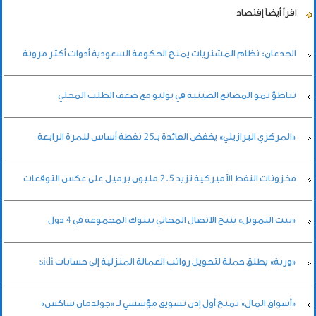
اقرأ أيضاً
إقتصاد
الجدعان: نظام المشتريات يمنح الحكومة السعودية أدوات أكثر مرونة
تباطؤ نمو المصانع الصينية في يوليو مع ضعف الطلب المحلي
«المركزي البرازيلي» يخفض الفائدة بـ25 نقطة أساس للمرة الرابعة
مخزونات النفط الأميركية تزيد 2.5 مليون برميل على عكس التوقعات
«بيت التمويل» يتيح الاتصال المجاني ببنوك المجموعة في 4 دول
«وربة» يطلق حملة لتحويل رواتب العمالة المنزلية إلى حسابات sidi
«أسواق المال» تمنح أول إذن تسويق مؤسسي لـ «جولدمان ساكس»