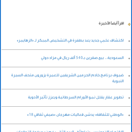
اقرأ أيضاً
الأخيرة
اكتشاف علمي جديد يعد بطفرة في التشخيص المبكر لـ «الزهايمر»
السعودية.. بيع صقرين بـ540 ألف ريال في مزاد دولي
ضيوف برنامج خادم الحرمين الشريفين للعمرة يزورون متحف السيرة
النبوية
تطوير عقار يقلل نمو الأورام السرطانية ويعزز تأثير الأدوية
«الوطني للثقافة» يدشن فعاليات مهرجان «صيفي ثقافي 18»
الاقتصاد الإندونيسي يتباطأ في الربع الثاني رغم نمو يفوق التوقعات