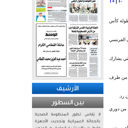
T+
|
T-
بطولة كأس
ن الفرنسي
لتي يشارك
اة من طرف
الأرشيف
 رد.
بين السطور
وتعود آخر مواجهة جمعت بين باريس سان جيرمان وتشيلسي إلى الـ9 من مارس 2015 في إياب دور الـ16 من دوري
لا يُقاس تطور المنظومة الصحية
بالحداثة العمرانية وتحديث الأجهزة
ة في تمام الساعة 10 مساء بتوقيت القاهرة والسعودية وتذاع عبر قنوات: إم بي سي 1، إم بي سي