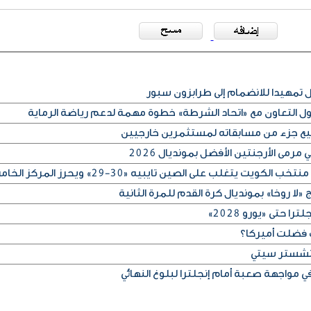
مهيدا للانضمام إلى طرابزون سبور
كول التعاون مع «اتحاد الشرطة» خطوة مهمة لدعم رياضة الرماية
بيع جزء من مسابقاته لمستثمرين خارجيين
رمى الأرجنتين الأفضل بمونديال 2026
لا روخا» بمونديال كرة القدم للمرة الثانية
 حتى «يورو 2028»
 فضلت أميركا؟
مانشستر سيتي