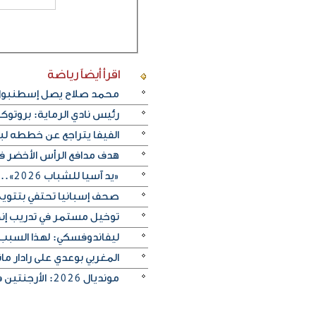
اقرأ أيضاً
رياضة
محمد صلاح يصل إسطنبول ت
رئيس نادي الرماية: بروتو
الفيفا يتراجع عن خططه ل
هدف مدافع الرأس الأخضر في م
«يد آسيا للشباب 2026».. منتخب الكويت يتغلب على الصين تايبيه «30-29» ويحرز المركز الخامس
صحف إسبانيا تحتفي بتتويج «
توخيل مستمر في تدريب إنجلترا
ليفاندوفسكي: لهذا السبب
المغربي بوعدي على رادار 
مونديال 2026: الأرجنتين في مواجهة صعبة أمام إنجلترا لبلوغ النهائي