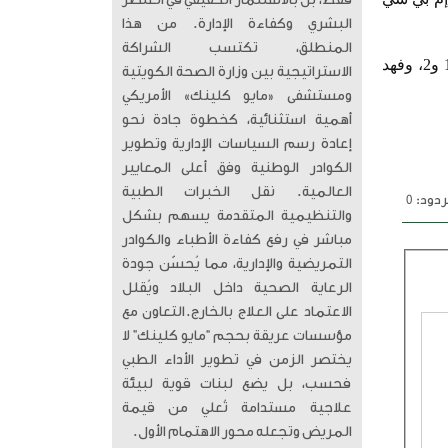
فقط، بل بالاستثمار الحقيقي في العنصر
البشري وكفاءة الإدارة. من هذا
المنطلق، تكتسب الشراكة
وسيتولى مهمة التعليق على المباراة كل من: مدحت شلبي وفارس عوض عبر قناتي إم بي سي مصر 1 و2، وفهد
الاستراتيجية بين وزارة الصحة الكويتية
ومستشفى «مايو كلينك» الأمريكي
أهمية استثنائية، كخطوة جادة نحو
إعادة رسم السياسات الإدارية وتطوير
الكوادر الوطنية وفق أعلى المعايير
العالمية. ​ نقل الخبرات الطبية
دود: 0
والتنظيمية المتقدمة يسهم بشكل
مباشر في رفع كفاءة الأطباء والكوادر
التمريضية والإدارية، مما يُحسّن جودة
الرعاية الصحية داخل البلاد ويُقلل
الاعتماد على العلاج بالخارج. ​التعاون مع
مؤسسات عريقة بحجم “مايو كلينك” لا
يختصر الزمن في تطوير الأداء الطبي
فحسب، بل يضع لبنات قوية لبيئة
علاجية مستدامة تُعلي من قيمة
المريض وتجعله محور الاهتمام الأول.