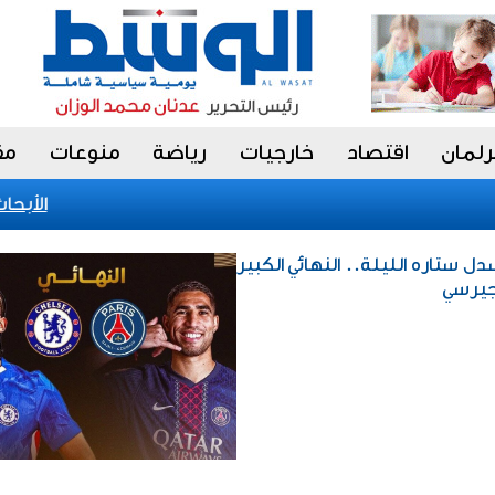
رلمان
اقتصاد
خارجيات
رياضة
منوعات
مق
«الأبحاث» 
دل ستاره الليلة.. النهائي الكبير
جيرسي