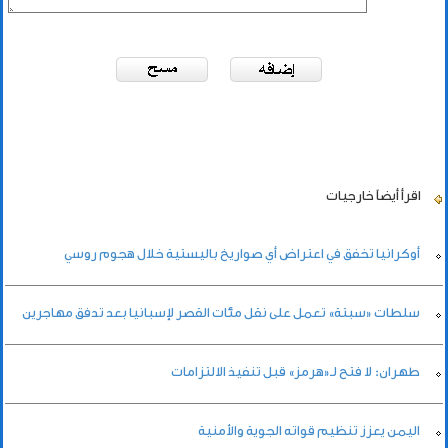
اقرأ أيضاً
خارجيات
أوكرانيا تخفق في اعتراض أي صواريخ باليستية خلال هجوم روسي
سلطات «سبتة» تعمل على نقل مئات القصر لإسبانيا بعد تدفق مهاجرين
طهران: لا فتح لـ«هرمز» قبل تنفيذ الالتزامات
اليمن يعزز تنظيم قواته الجوية والأمنية