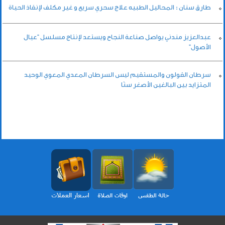
طارق سنان : المحاليل الطبيه علاج سحري سريع و غير مكلف لإنقاذ الحياة
عبدالعزيز مندني يواصل صناعة النجاح ويستعد لإنتاج مسلسل “عيال
الأصول”
سرطان القولون والمستقيم ليس السرطان المعدي المعوي الوحيد
المتزايد بين البالغين الأصغر سنًا