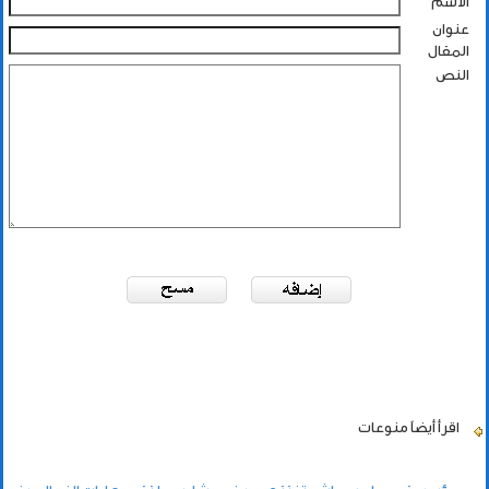
الاسم
عنوان
المقال
النص
اقرأ أيضاً
منوعات