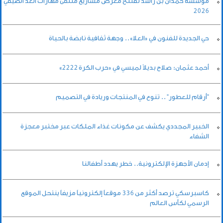
مؤسسة حمدان بن راشد تفتتح معرض مشاريع ملتقى مهارات الغد الصيفي
2026
حي الجديدة للفنون في «العلا».. وجهة ثقافية نابضة بالحياة
أحمد عثمان: صلاح بديلاً لميسي في «حرب الكرة 2222»
"أرقام للعطور" .. تنوع في المنتجات وريادة في التصميم
الخبير المجددي يكشف عن مكونات غذاء الملكات عبر مختبر معجزة
الشفاء
إدمان الأجهزة الإلكترونية.. خطر يهدد أطفالنا
كاسبرسكي ترصد أكثر من 336 موقعاً إلكترونياً مزيفاً ينتحل الموقع
الرسمي لكأس العالم