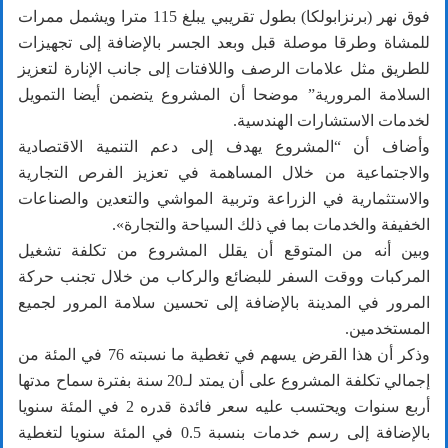
فوق نهر (برنزابولكا) بطول تقريبي يبلغ 115 مترا ويشمل ممرات
للمشاة وطرقا موصلة قبل وبعد الجسر بالإضافة إلى تجهيزات
للطريق مثل علامات الرصف واللافتات إلى جانب الإنارة لتعزيز
السلامة المرورية” موضحا أن المشروع يتضمن أيضا التمويل
لخدمات الاستشارات الهندسية.
وأضاف أن “المشروع يهدف إلى دعم التنمية الاقتصادية
والاجتماعية من خلال المساهمة في تعزيز الفرص التجارية
والاستثمارية في الزراعة وتربية المواشي والتعدين والصناعات
الخفيفة والخدمات بما في ذلك السياحة والتجارة».
وبين أنه من المتوقع أن يقلل المشروع من تكلفة تشغيل
المركبات ووقت السفر للبضائع والركاب من خلال تجنب حركة
المرور في المدينة بالإضافة إلى تحسين سلامة المرور لجميع
المستخدمين.
وذكر أن هذا القرض يسهم في تغطية ما نسبته 76 في المئة من
إجمالي تكلفة المشروع على أن يمتد لـ20 سنة بفترة سماح مدتها
أربع سنوات ويحتسب عليه سعر فائدة قدره 2 في المئة سنويا
بالإضافة إلى رسم خدمات بنسبة 0.5 في المئة سنويا لتغطية