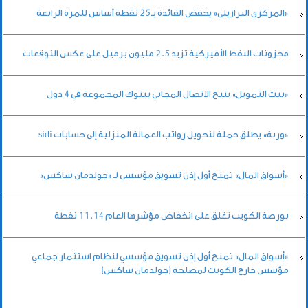
«المركزي البرازيلي» يخفض الفائدة بـ25 نقطة أساس للمرة الرابعة
مخزونات النفط الأميركية تزيد 2.5 مليون برميل على عكس التوقعات
«بيت التمويل» يتيح الاتصال المجاني ببنوك المجموعة في 4 دول
«وربة» يطلق حملة لتحويل رواتب العمالة المنزلية إلى حسابات sidi
«أسواق المال» تمنح أول إذن تسويق مؤسسي لـ «جولدمان ساكس»
بورصة الكويت تغلق على انخفاض مؤشرها العام 11.14 نقطة
«أسواق المال» تمنح أول إذن تسويق مؤسسي لنظام استثمار جماعي
مؤسس خارج الكويت لمصلحة (جولدمان ساكس)