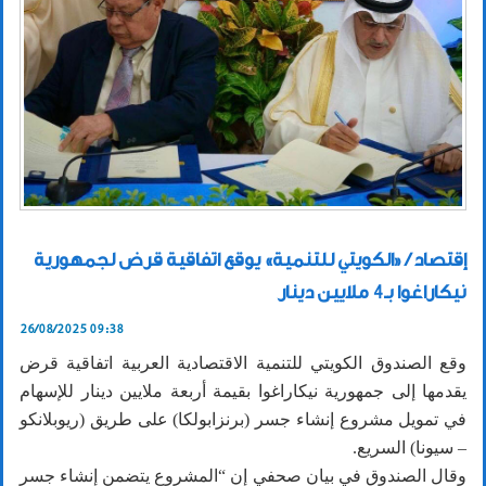
إقتصاد / «الكويتي للتنمية» يوقع اتفاقية قرض لجمهورية
نيكاراغوا بـ4 ملايين دينار
26/08/2025 09:38
وقع الصندوق الكويتي للتنمية الاقتصادية العربية اتفاقية قرض
يقدمها إلى جمهورية نيكاراغوا بقيمة أربعة ملايين دينار للإسهام
في تمويل مشروع إنشاء جسر (برنزابولكا) على طريق (ريوبلانكو
– سيونا) السريع.
وقال الصندوق في بيان صحفي إن “المشروع يتضمن إنشاء جسر