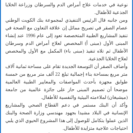
نوعية في خدمات علاج أمراض الدم والسرطان وزراعة الخلايا
الجذعية للأطفال.
ومن جانبه قال الرئيس التنفيذي لمجموعة بنك الكويت الوطني
عصام الصقر في تصريح مماثل إن علاقة التعاون مع الصحة في
تنفيذ المشاريع الطبية المتخصصة تعود إلى عام 1996 عند إنشاء
المبنى الأول (مبنى أ) المخصص لعلاج أمراض الدم وسرطان
الأطفال ثم تلاه تنفيذ (مبنى باء) المكمل مع الأول والمخصص
لعلاج الخلايا الجذعية.
وأضاف الصقر أن التوسعة الجديدة تقام على مساحة ثمانية آلاف
متر مربع بمساحة بناء إجمالية تبلغ 22 ألف متر مربع من خمسة
طوابق مجهزة بأحدث المواصفات والمعايير الطبية العالمية
موضحا أن تصميم المبنى حاز على جائزة عالمية من جامعة
(ميشيغان) لملاءمته البيئية والنفسية للأطفال.
وأكد أن البنك مستمر في دعم القطاع الصحي والمشاريع
الإنسانية في البلاد مشيدا بجهود مهندسي وزارة الصحة والبنك
الذين عملوا بتكامل للوصول إلى هذا المشروع الحيوي الذي يلبي
احتياجات علاجية متزايدة للأطفال.