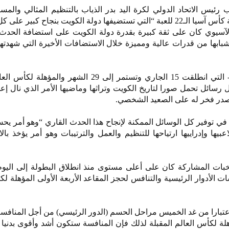
 رئيس الاتحاد الدولي لكرة اليد بدر الذياب بالتنظيم المثالي والمس
لكويت بنجاح كبير على كل الصعد».
د الآسيوي كان على ثقة كبيرة بقدرة دولة الكويت على استضافة الحدث
 شبابها من قدرات عالية ومميزة خلال الاستضافات الأخيرة التي شهدتها 
وأضاف أن حفل افتتاح البطولة - التي انطلقت 15 الجاري وتستمر إلى 29 الشهر وا
أرسل رسائل تحمل صورا لتاريخ الكويت وتراثها وماضيها الأمر الذي نال إ
مصدر فخر له على الصعيد الشخصي.
ي توفير كل الوسائل الممكنة لإنجاح هذا الحدث القاري “وهو أمر يح
يها وإدراييها ارتياحها للتنظيم والعمل والترتيبات وهو أمر يؤخذ بالا
لمنتخبات المشاركة كان على أعلى مستوى منذ انطلاق البطولة إلى الي
ت الأدوار الرئيسية والتنافس لحجز المقاعد الأربعة الأولى المؤهلة لك
عتبارا من غد الخميس مراحل الحسم (الدور الرئيسي) من أجل المنافسة
لة لكأس العالم المقبلة لذلك فإن المنافسة ستكون أشد وأقوى بدني