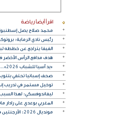
اقرأ أيضاً
رياضة
محمد صلاح يصل إسطنبول ت
رئيس نادي الرماية: بروتو
الفيفا يتراجع عن خططه ل
هدف مدافع الرأس الأخضر في م
«يد آسيا للشباب 2026».. منتخب الكويت يتغلب على الصين تايبيه «30-29» ويحرز المركز الخامس
صحف إسبانيا تحتفي بتتويج «
توخيل مستمر في تدريب إنجلترا
ليفاندوفسكي: لهذا السبب
المغربي بوعدي على رادار 
مونديال 2026: الأرجنتين في مواجهة صعبة أمام إنجلترا لبلوغ النهائي