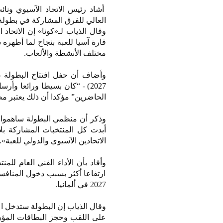
أشاد رئيس الاتحاد الآسيوي ونائب
العالي للفرق المشاركة في بطولة كأس آسيا الـ22 للعبة “التي تستضيفها دولة ا
وقال الذياب لـ«كونا» إن الاتحا
قارة آسيا للعبة بنجاح لما أظهره
مختلف الأنشطة والألعاب.
2027) - “كان بسيطا ورائعا و
الحاضرين” مؤكدا أن ذلك يعتبر 
وذكر أن منظمي البطولة ساهموا ف
أبدت كل المنتخبات المشاركة بلاعب
الاتحادين الآسيوي والدولي للعبة».
وأفاد بأن الأداء الفني العام ل
ارتفاعا أكثر بسبب دخول المنافسا
2027 في ألمانيا.
وقال الذياب إن البطولة ستدخل ا
على اللقب وحجز البطاقات المؤه