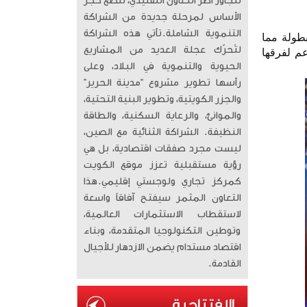
تتجاوز أطر التعاون التقليدي، لتضع حجر
الأساس لمرحلة جديدة من الشراكة
التنموية الشاملة. ​تأتي هذه الشراكة
طولة مما
لتُحرّك عجلة العديد من المشاريع
عم لفرقها
الحيوية والتنموية في البلاد، وعلى
رأسها تطوير مشروع “مدينة الحرير”
والجزر الكويتية، وتطوير البنية التحتية،
والموانئ، والرعاية السكنية، والطاقة
النظيفة. الشراكة الثنائية مع الصين،
ليست مجرد صفقات اقتصادية، بل هي
رؤية مستقبلية تعزز موقع الكويت
كمركز تجاري ولوجستي إقليمي. ​هذا
التعاون المثمر سيفتح آفاقاً واسعة
لاستقطاب الاستثمارات العالمية،
وتوطين التكنولوجيا المتقدمة، وبناء
اقتصاد مستدام يضمن الازدهار للأجيال
القادمة.