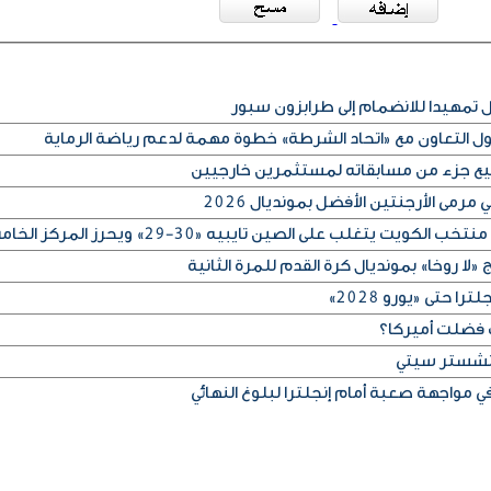
مهيدا للانضمام إلى طرابزون سبور
كول التعاون مع «اتحاد الشرطة» خطوة مهمة لدعم رياضة الرماية
بيع جزء من مسابقاته لمستثمرين خارجيين
رمى الأرجنتين الأفضل بمونديال 2026
لا روخا» بمونديال كرة القدم للمرة الثانية
 حتى «يورو 2028»
 فضلت أميركا؟
مانشستر سيتي