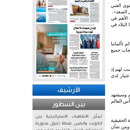
توى الفني
 الأهم في
البلاد في
لمؤهلة لكأس العالم (ألمانيا
عجاب جميع
سب لهم إذ
عتبار لدى
الأرشيف
وم وسيشهد
أس العالم
بين السطور
تُمثّل الاتفاقيات الاستراتيجية بين
 الحقيقية
الكويت والصين نقطة تحول محورية
ا ومن شأن