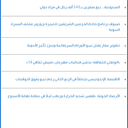
السعودية.. بيع صقرين بـ540 ألف ريال في مزاد دولي
ضيوف برنامج خادم الحرمين الشريفين للعمرة يزورون متحف السيرة
النبوية
تطوير عقار يقلل نمو الأورام السرطانية ويعزز تأثير الأدوية
«الوطني للثقافة» يدشن فعاليات مهرجان «صيفي ثقافي 18»
الاقتصاد الإندونيسي يتباطأ في الربع الثاني رغم نمو يفوق التوقعات
الأرصاد الجوية: طقس شديد الحرارة ورطب ليلاً في عطلة نهاية الأسبوع