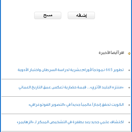
اقرأ أيضاً
الأخيرة
تطوير 665 نموذجاً لأورام بشرية لدراسة السرطان واختبار الأدوية
«منتزه البليد الأثري».. قيمة حضارية تعكس عمق التاريخ العماني
الكويت تحقق إنجازاً عالمياً جديداً في «التصوير الفوتوغرافي»
اكتشاف علمي جديد يعد بطفرة في التشخيص المبكر لـ «الزهايمر»