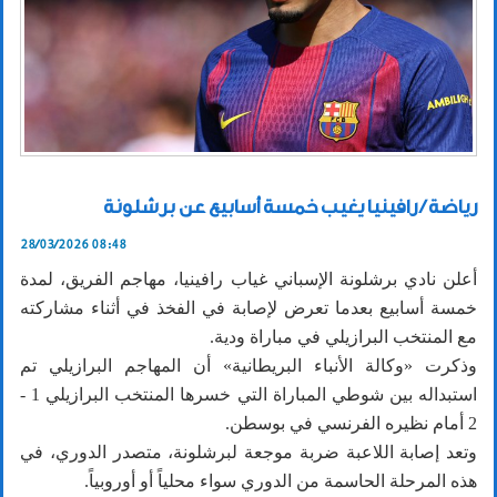
رياضة / رافينيا يغيب خمسة أسابيع عن برشلونة
28/03/2026 08:48
أعلن نادي برشلونة الإسباني غياب رافينيا، مهاجم الفريق، لمدة
خمسة أسابيع بعدما تعرض لإصابة في الفخذ في أثناء مشاركته
مع المنتخب البرازيلي في مباراة ودية.
وذكرت «وكالة الأنباء البريطانية» أن المهاجم البرازيلي تم
استبداله بين شوطي المباراة التي خسرها المنتخب البرازيلي 1 -
2 أمام نظيره الفرنسي في بوسطن.
وتعد إصابة اللاعبة ضربة موجعة لبرشلونة، متصدر الدوري، في
هذه المرحلة الحاسمة من الدوري سواء محلياً أو أوروبياً.