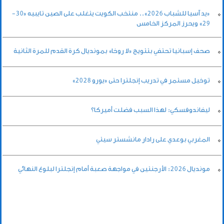
«يد آسيا للشباب 2026».. منتخب الكويت يتغلب على الصين تايبيه «30-
29» ويحرز المركز الخامس
صحف إسبانيا تحتفي بتتويج «لا روخا» بمونديال كرة القدم للمرة الثانية
توخيل مستمر في تدريب إنجلترا حتى «يورو 2028»
ليفاندوفسكي: لهذا السبب فضلت أميركا؟
المغربي بوعدي على رادار مانشستر سيتي
مونديال 2026: الأرجنتين في مواجهة صعبة أمام إنجلترا لبلوغ النهائي