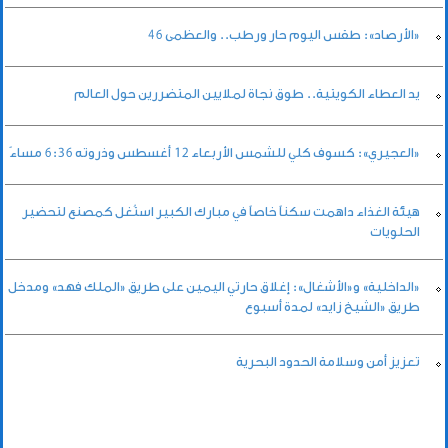
«الأرصاد»: طقس اليوم حار ورطب.. والعظمى 46
يد العطاء الكويتية.. طوق نجاة لملايين المتضررين حول العالم
«العجيري»: كسوف كلي للشمس الأربعاء 12 أغسطس وذروته 6:36 مساءً
هيئة الغذاء داهمت سكناً خاصاً في مبارك الكبير استُغل كمصنع لتحضير
الحلويات
«الداخلية» و«الأشغال»: إغلاق حارتي اليمين على طريق «الملك فهد» ومدخل
طريق «الشيخ زايد» لمدة أسبوع
تعزيز أمن وسلامة الحدود البحرية