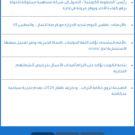
رئيس "الخطوط الكويتية": التحول إلى شركة مساهمة مملوكة للدولة
يرفع كفاءة الأداء ويوفر مرونة في إدارة
«الأرصاد»: طقس اليوم شديد الحرارة مع فرصة للغبار.. والعظمى 48
«الأمم المتحدة» تؤكد الثقة الدولية بـ «النجاة الخيرية» وتقر تفعيل صفتها
الاستشارية لدى ecosoc
بلدية الكويت تؤكد على التزام أصحاب الأعمال بترخيص أنشطتهم
التجارية
الطبيعة تروي حكاية التراث.. و«خريف ظفار 2026» يقدم تجربة سياحية
متكاملة