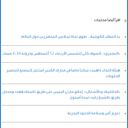
اقرأ أيضاً
محليات
يد العطاء الكويتية.. طوق نجاة لملايين المتضررين حول العالم
«العجيري»: كسوف كلي للشمس الأربعاء 12 أغسطس وذروته 6:36 مساءً
هيئة الغذاء داهمت سكناً خاصاً في مبارك الكبير استُغل كمصنع لتحضير
الحلويات
«الداخلية» و«الأشغال»: إغلاق حارتي اليمين على طريق «الملك فهد» ومدخل
طريق «الشيخ زايد» لمدة أسبوع
تعزيز أمن وسلامة الحدود البحرية