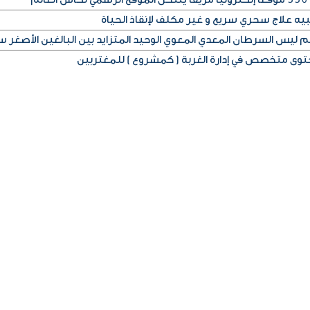
بيه علاج سحري سريع و غير مكلف لإنقاذ الحياة
ليس السرطان المعدي المعوي الوحيد المتزايد بين البالغين الأصغر سن
محتوى متخصص في إدارة الغربة ( كمشروع ) للمغتربين