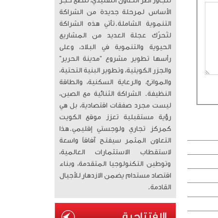
تتجاوز أطر التعاون التقليدي، لتضع حجر
الأساس لمرحلة جديدة من الشراكة
التنموية الشاملة. ​تأتي هذه الشراكة
لتُحرّك عجلة العديد من المشاريع
الحيوية والتنموية في البلاد، وعلى
رأسها تطوير مشروع “مدينة الحرير”
والجزر الكويتية، وتطوير البنية التحتية،
والموانئ، والرعاية السكنية، والطاقة
النظيفة. الشراكة الثنائية مع الصين،
ليست مجرد صفقات اقتصادية، بل هي
رؤية مستقبلية تعزز موقع الكويت
كمركز تجاري ولوجستي إقليمي. ​هذا
التعاون المثمر سيفتح آفاقاً واسعة
لاستقطاب الاستثمارات العالمية،
وتوطين التكنولوجيا المتقدمة، وبناء
اقتصاد مستدام يضمن الازدهار للأجيال
القادمة.