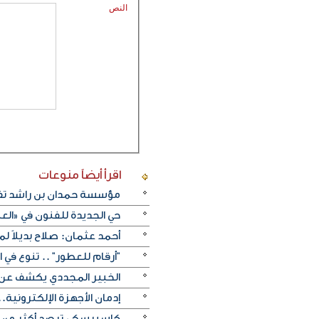
النص
اقرأ أيضاً
منوعات
مؤسسة حمدان بن راشد تفتت
حي الجديدة للفنون في «العل
أحمد عثمان: صلاح بديلاً لميس
"أرقام للعطور" .. تنوع في
الخبير المجددي يكشف عن 
إدمان الأجهزة الإلكترونية.
كاسبرسكي ترصد أكثر من 336 موقعاً إلكترونياً مزيفاً ينتحل الموقع الرسمي لكأس العال