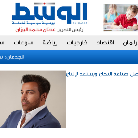
رلمان
اقتصاد
خارجيات
رياضة
منوعات
مق
الجدعان: نظام 
صل صناعة النجاح ويستعد لإنتاج