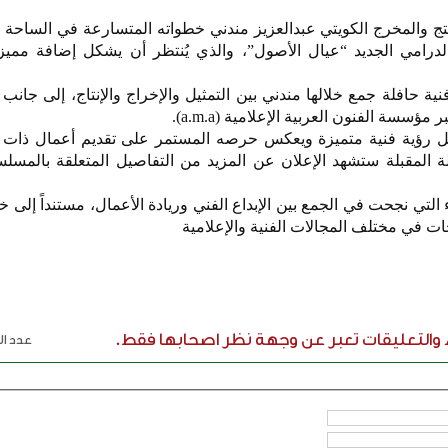
نتج والمخرج الكويتي عبدالعزيز مندني خطواته المتسارعة في الساحة ا
لدرامي الجديد “عيال الأصول”، والذي يُنتظر أن يشكل إضافة مميز
فنية حافلة جمع خلالها مندني بين التمثيل والإخراج والإنتاج، إلى جانب
مؤسسة الفنون العربية الإعلامية (a.m.a).
مل رؤية فنية متميزة ويعكس حرصه المستمر على تقديم أعمال ذات ق
لة المقبلة ستشهد الإعلان عن المزيد من التفاصيل المتعلقة بالمس
 التي نجحت في الجمع بين الإبداع الفني وريادة الأعمال، مستنداً إلى خ
ات في مختلف المجالات الفنية والإعلامية
ء والتعليقات تعبر عن وجهة نظر اصحابها فقط.
عدد الر