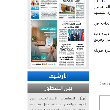
T+
|
T-
لفنية، من
ة للمشهد
 نجاحه في
يمة فنية
لسل وفريق
برة طويلة
الأرشيف
دود: 0
بين السطور
تُمثّل الاتفاقيات الاستراتيجية بين
الكويت والصين نقطة تحول محورية