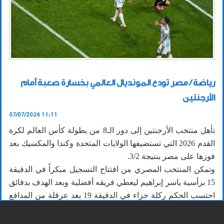
رياضة / مصر تودع المونديال العالمي بخسارة صعبة أمام
الأرجنتين
07/07/2026 11:11
تأهل منتخب الأرجنتين إلى دور الـ8 من بطولة كأس العالم لكرة
القدم 2026 التي تستضيفها الولايات المتحدة وكندا والمكسيك بعد
فوزها على مصر بنتيجة 3/2.
وتمكن المنتخب المصري من افتتاح التسجيل مبكراً في الدقيقة
15 برأسية ياسر إبراهيم ليعطي فريقه أفضلية وبعد الهدف بدقائق
احتسب الحكم ركلة جزاء في الدقيقة 19 بعد عرقلة من المدافع
المصري هيثم حسن وقام بتنفيذها ليونيل ميسي وتصدى لها نجم
الشوط الأول الحارس مصطفى شوبير.