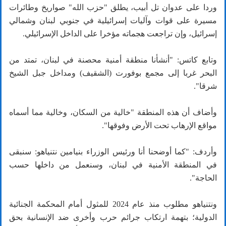
وردا على عدوان تل أبيب، يطلق "حزب الله" صواريخ وطائرات
مسيرة على قوات وآليات إسرائيلية في جنوبي لبنان وشمالي
إسرائيل، وإن تراجعت هجماته مؤخرا على الداخل الإسرائيلي.
وتابع كاتس: "أنشأنا منطقة أمنية محصنة في لبنان، تمتد من
البحر غربا إلى مجمع بوفورت (الشقيف) ومداخل جبل الشيخ
شرقا".
وأضاف أن هذه المنطقة "خالية من السكان، وخالية مما أسماه
مواقع الإرهاب تحت الأرض وفوقها".
وأردف: "كما أوضحنا أنا ورئيس الوزراء بنيامين نتنياهو: سنبقى
في المنطقة الأمنية في لبنان، وسنعمل من داخلها حسب
الحاجة".
ونتنياهو مطلوب منذ عام 2024 للمثول أمام المحكمة الجنائية
الدولية؛ بتهمة ارتكاب جرائم حرب وأخرى ضد الإنسانية بحق