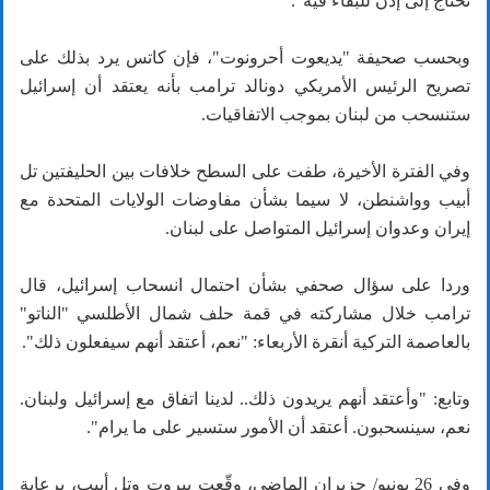
نحتاج إلى إذن للبقاء فيه".
وبحسب صحيفة "يديعوت أحرونوت"، فإن كاتس يرد بذلك على
تصريح الرئيس الأمريكي دونالد ترامب بأنه يعتقد أن إسرائيل
ستنسحب من لبنان بموجب الاتفاقيات.
وفي الفترة الأخيرة، طفت على السطح خلافات بين الحليفتين تل
أبيب وواشنطن، لا سيما بشأن مفاوضات الولايات المتحدة مع
إيران وعدوان إسرائيل المتواصل على لبنان.
وردا على سؤال صحفي بشأن احتمال انسحاب إسرائيل، قال
ترامب خلال مشاركته في قمة حلف شمال الأطلسي "الناتو"
بالعاصمة التركية أنقرة الأربعاء: "نعم، أعتقد أنهم سيفعلون ذلك".
وتابع: "وأعتقد أنهم يريدون ذلك.. لدينا اتفاق مع إسرائيل ولبنان.
نعم، سينسحبون. أعتقد أن الأمور ستسير على ما يرام".
وفي 26 يونيو/ حزيران الماضي، وقّعت بيروت وتل أبيب، برعاية