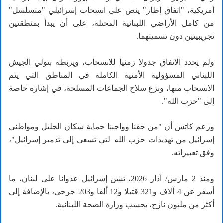
أمريكية، "اتفاق إطار" ينص على انسحاب إسرائيلي "متسلسل"
من كامل الأراضي اللبنانية المحتلة، على أن يبدأ بمنطقتين
تجريبيتين دون تسميتهما.
ولم يحدد الاتفاق جدولا زمنيا للانسحاب، ويربطه بتولي الجيش
اللبناني المسؤولية الأمنية الكاملة في المناطق التي يتم
الانسحاب منها، ونزع سلاح الجماعات المسلحة، في إشارة خاصة
إلى "حزب الله".
وزعم كاتس أن "من حقنا وواجبنا حماية سكان الجليل ومواطني
إسرائيل من تهديدات حزب الله التي تسعى إلى تدمير إسرائيل"،
وفق تعبيراته.
ومنذ 2 مارس/ آذار 2026، تشن إسرائيل عدوانا على لبنان، ما
أسفر عن 4 آلاف و321 قتيلا و12 ألفا و203 جرحى، بالإضافة إلى
أكثر من مليون نازح، بحسب وزارة الصحة اللبنانية.