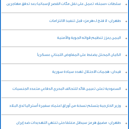
سلطات «سبتة» تعمل على نقل مئات القصر لإسبانيا بعد تدفق مهاجرين
طهران: لا فتح لـ«هرمز» قبل تنفيذ الالتزامات
اليمن يعزز تنظيم قواته الجوية والأمنية
الكيان المحتل يضغط على المفاوض اللبناني عسكرياً
فيدان: هجمات الاحتلال تهدد سيادة سورية
السعودية تعلن تعيين قائد للتحالف البحري الدفاعي متعدد الجنسيات
وزير الخارجية يتسلم نسخة من أوراق اعتماد سفيرة أستراليا لدى البلاد
طهران: مضيق هرمز سيظل مغلقا حتى تنتهي التهديدات ضد إيران