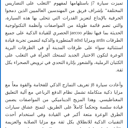
تميزت سيارة j7 باستلهامها لمفهوم "التغلب على التضاريس
المختلفة" بإشراف فريق من المهندسين العالميين الذين دمجوا
الحرفية بالإبداع لتعزيز القدرات التي تتحلى بها هذه السيارة،
والتي تضم قائمة طويلة من المواصفات وأنظمة التكنولوجية
الحديثة بما فيها نظام jaecoo الحصري للقيادة الذكية على جميع
الطرقات ardis ومزايا adsd المتطورة والذكية لتضمن تجربة قيادة
استثنائية سواء على طرقات المدينة أو في الطرقات البرية
الوعرة لتكون الاختيار الجديد لتمنحك الجرأة في التغلب على
الكثبان الرملية، والشعور بإثارة التحدي في ترويض الصحراء بكل
ثقة.
وأعادت سيارة j8 تعريف التمازج الذكي للفخامة والقوة معاً مع
مزايا ذكية متكاملة تشمل نظام الدفع الرباعي مع آلية التعليق
المغناطيسي. وهذا المزيج الديناميكي من المواصفات يضمن
قيادة سلسة وتحكماً كاملاً على الطريق، لتمنح عشاق سيارات
الطرق الوعرة متعة أكبر في القيادة وفي استخدام أحدث
التقنيات الذكية للانطلاق بكل ثقة مع مزايا الصلابة والعزيمة