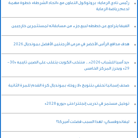
رئيس نادي الرماية: بروتوكول التعاون مع «اتحاد الشرطة» خطوة مهمة
لدعم رياضة الرماية
الفيفا يتراجع عن خططه لبيع جزء من مسابقاته لمستثمرين خارجيين
هدف مدافع الرأس الأخضر في مرمى الأرجنتين الأفضل بمونديال 2026
«يد آسيا للشباب 2026».. منتخب الكويت يتغلب على الصين تايبيه «30-
29» ويحرز المركز الخامس
صحف إسبانيا تحتفي بتتويج «لا روخا» بمونديال كرة القدم للمرة الثانية
توخيل مستمر في تدريب إنجلترا حتى «يورو 2028»
ليفاندوفسكي: لهذا السبب فضلت أميركا؟