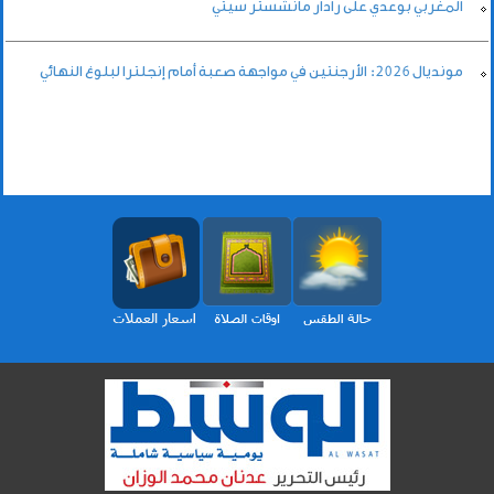
المغربي بوعدي على رادار مانشستر سيتي
مونديال 2026: الأرجنتين في مواجهة صعبة أمام إنجلترا لبلوغ النهائي