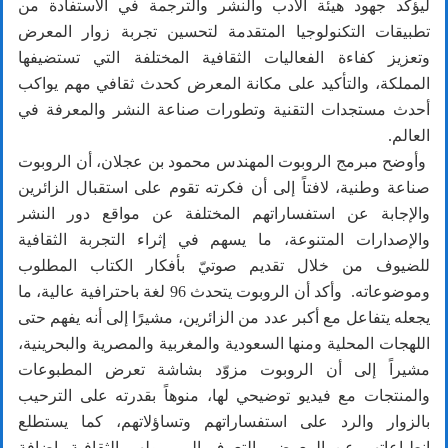
ليؤكد جهود هيئة الأدب والنشر والترجمة في الاستفادة من
تطبيقات التكنولوجيا المتقدمة لتحسين تجربة زوار المعرض
وتعزيز كفاءة الفعاليات الثقافية المختلفة التي تستضيفها
المملكة، والتأكيد على مكانة المعرض كحدث ثقافي مهم يواكب
أحدث مستجدات التقنية وتطورات صناعة النشر والمعرفة في
العالم.
وأوضح مبرمج الروبوت المهندس محمود بن عجلان، أن الروبوت
صناعة وطنية، لافتاً إلى أن فكرته تقوم على استقبال الزائرين
والإجابة عن استفساراتهم المختلفة عن مواقع دور النشر
والإصدارات المتنوعة، ما يسهم في إثراء التجربة الثقافية
للضيوف من خلال تقديم صوتيّ بأفكار الكتاب المطلوب
وموضوعاته. وأكد أن الروبوت يتحدث 96 لغة باحترافية عالية، ما
يجعله يتفاعل مع أكبر عدد من الزائرين، مشيرًا إلى أنه يفهم حتى
اللهجات المحلية ومنها السعودية والمغربية والمصرية والبحرينية،
مشيراً إلى أن الروبوت مزوّد بشاشة تعرض المطبوعات
والمنتجات مع فيديو توضيحي لها، منوهاً بقدرته على الترحيب
بالزوار والرد على استفساراتهم وتساؤلاتهم، كما يستطلع
انطباعاتهم عن المعرض والتعرف إلى ميولهم الثقافية، إضافة