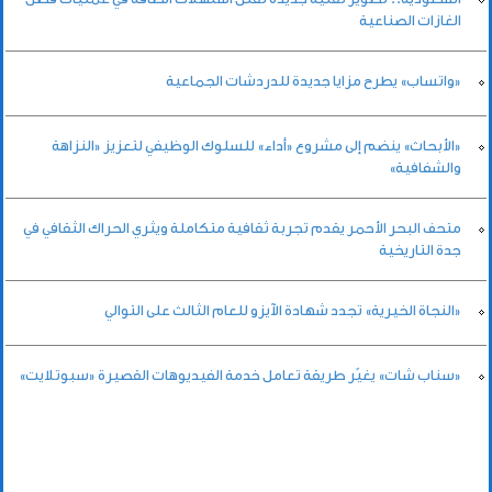
الغازات الصناعية
«واتساب» يطرح مزايا جديدة للدردشات الجماعية
«الأبحاث» ينضم إلى مشروع «أداء» للسلوك الوظيفي لتعزيز «النزاهة
والشفافية»
متحف البحر الأحمر يقدم تجربة ثقافية متكاملة ويثري الحراك الثقافي في
جدة التاريخية
«النجاة الخيرية» تجدد شهادة الآيزو للعام الثالث على التوالي
«سناب شات» يغيّر طريقة تعامل خدمة الفيديوهات القصيرة «سبوتلايت»