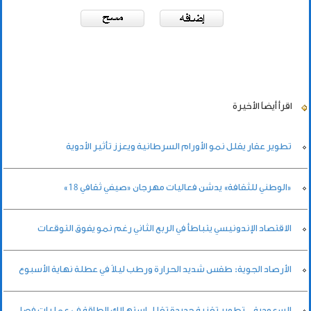
اقرأ أيضاً
الأخيرة
تطوير عقار يقلل نمو الأورام السرطانية ويعزز تأثير الأدوية
«الوطني للثقافة» يدشن فعاليات مهرجان «صيفي ثقافي 18»
الاقتصاد الإندونيسي يتباطأ في الربع الثاني رغم نمو يفوق التوقعات
الأرصاد الجوية: طقس شديد الحرارة ورطب ليلاً في عطلة نهاية الأسبوع
السعودية.. تطوير تقنية جديدة تقلل استهلاك الطاقة في عمليات فصل