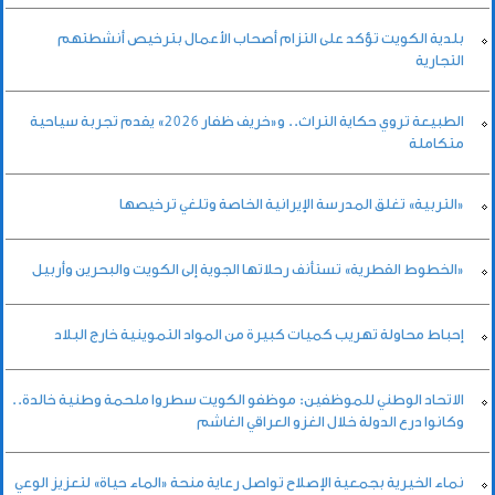
بلدية الكويت تؤكد على التزام أصحاب الأعمال بترخيص أنشطتهم
التجارية
الطبيعة تروي حكاية التراث.. و«خريف ظفار 2026» يقدم تجربة سياحية
متكاملة
«التربية» تغلق المدرسة الإيرانية الخاصة وتلغي ترخيصها
«الخطوط القطرية» تستأنف رحلاتها الجوية إلى الكويت والبحرين وأربيل
إحباط محاولة تهريب كميات كبيرة من المواد التموينية خارج البلاد
الاتحاد الوطني للموظفين: موظفو الكويت سطروا ملحمة وطنية خالدة..
وكانوا درع الدولة خلال الغزو العراقي الغاشم
نماء الخيرية بجمعية الإصلاح تواصل رعاية منحة «الماء حياة» لتعزيز الوعي