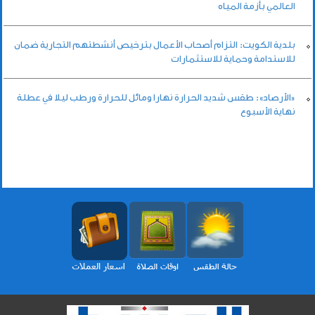
العالمي بأزمة المياه
بلدية الكويت: التزام أصحاب الأعمال بترخيص أنشطتهم التجارية ضمان
للاستدامة وحماية للاستثمارات
«الأرصاد»: طقس شديد الحرارة نهارا ومائل للحرارة ورطب ليلا في عطلة
نهاية الأسبوع