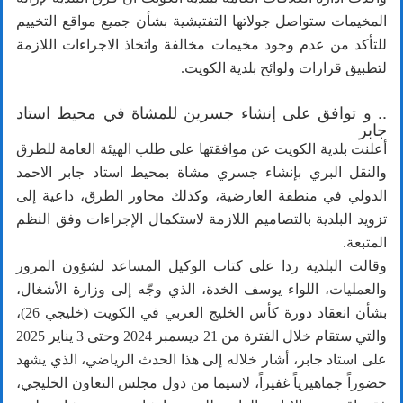
المخيمات ستواصل جولاتها التفتيشية بشأن جميع مواقع التخييم
للتأكد من عدم وجود مخيمات مخالفة واتخاذ الاجراءات اللازمة
لتطبيق قرارات ولوائح بلدية الكويت.
.. و توافق على إنشاء جسرين للمشاة في محيط استاد
جابر
أعلنت بلدية الكويت عن موافقتها على طلب الهيئة العامة للطرق
والنقل البري بإنشاء جسري مشاة بمحيط استاد جابر الاحمد
الدولي في منطقة العارضية، وكذلك محاور الطرق، داعية إلى
تزويد البلدية بالتصاميم اللازمة لاستكمال الإجراءات وفق النظم
المتبعة.
وقالت البلدية ردا على كتاب الوكيل المساعد لشؤون المرور
والعمليات، اللواء يوسف الخدة، الذي وجّه إلى وزارة الأشغال،
بشأن انعقاد دورة كأس الخليج العربي في الكويت (خليجي 26)،
والتي ستقام خلال الفترة من 21 ديسمبر 2024 وحتى 3 يناير 2025
على استاد جابر، أشار خلاله إلى هذا الحدث الرياضي، الذي يشهد
حضوراً جماهيرياً غفيراً، لاسيما من دول مجلس التعاون الخليجي،