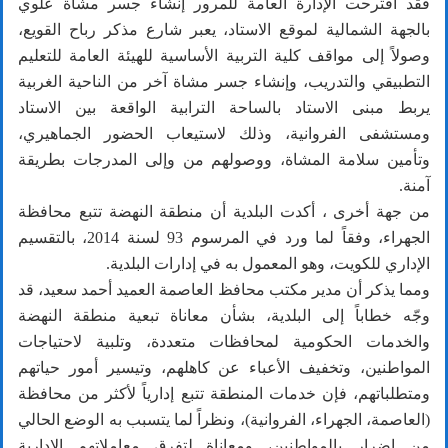
فقد اقترحت الإدارة العامة للمرور إنشاء جسر مشاة علوي
بالجهة الشمالية لموقع الاستاد، يعبر شارع مذكر رباح القويع،
وصولاً إلى مواقف كلية التربية الأساسية للهيئة العامة للتعليم
التطبيقي والتدريب، وإنشاء جسر مشاة آخر من الناحية الغربية
يربط مبنى الاستاد بالساحة الترابية الواقعة بين الاستاد
ومستشفى الفروانية، وذلك لاستيعاب الحضور الجماهيري،
وتأمين سلامة المشاة، ووصولهم من وإلى المدرجات بطريقة
آمنة.
من جهة أخرى ، أكدت البلدية أن منطقة النهضة تتبع محافظة
الجهراء، وفقاً لما ورد في المرسوم 93 لسنة 2014، بالتقسيم
الإداري للكويت، وهو المعمول به في إدارات البلدية.
ومما يذكر أن مدير مكتب محافظ العاصمة العميد أحمد سعيد، قد
وجّه خطاباً إلى البلدية، بشأن معاناة تبعية منطقة النهضة
والخدمات الحكومية لمحافظات متعددة، وتلبية لاحتياجات
المواطنين، وتخفيف الأعباء عن كاهلهم، وتيسير أمور حياتهم
ومتطلباتهم، فإن خدمات المنطقة تتبع إدارياً لأكثر من محافظة
(العاصمة، الجهراء، الفروانية)، ونظراً لما يتسبب به الوضع الحالي
من إضرار بالمواطنين، ومعاناة لتفرق معاملاتهم الادارية