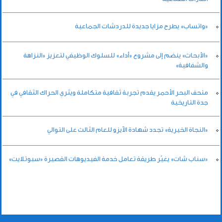
«واتساب» يطرح مزايا جديدة للدردشات الجماعية
«الأبحاث» ينضم إلى مشروع «أداء» للسلوك الوظيفي لتعزيز «النزاهة
والشفافية»
متحف البحر الأحمر يقدم تجربة ثقافية متكاملة ويثري الحراك الثقافي في
جدة التاريخية
«النجاة الخيرية» تجدد شهادة الآيزو للعام الثالث على التوالي
«سناب شات» يغيّر طريقة تعامل خدمة الفيديوهات القصيرة «سبوتلايت»