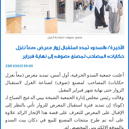
مصنع «صوف» لصناعة الغزل
الأخيرة / «السدو» تمدد استقبال زوار معرض «معاً نغزل
حكايات» المصاحب لمصنع «صوف» إلى نهاية فبراير
25/01/2025 09:00
أعلنت جمعية السدو الحرفية، أول أمس، تمديد معرض (معاً نغزل
حكايات) المصاحب لمصنع (صوف) لصناعة الغزل لاستقبال
الزوار حتى نهاية شهر فبراير المقبل.
وقالت رئيس مجلس إدارة الجمعية الشيخة بيبي الدعيج الصباح لـ
(كونا): إن تمديد فترة استقبال المعرض للزوار تأتي بالنظر إلى
الإقبال على المعرض للتعرف على قصة هذا الإنجاز الرائد علاوة
على أنه تم طرح منتجات المصنع للبيع في دكان بيت السدو
والموقع الإلكتروني المخصص له.