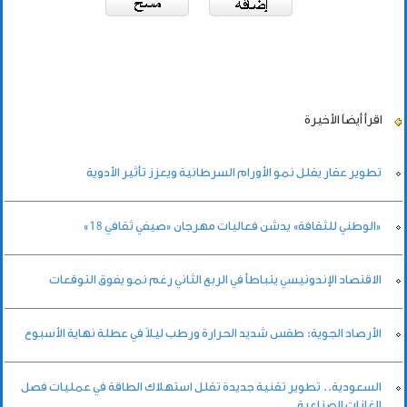
اقرأ أيضاً
الأخيرة
تطوير عقار يقلل نمو الأورام السرطانية ويعزز تأثير الأدوية
«الوطني للثقافة» يدشن فعاليات مهرجان «صيفي ثقافي 18»
الاقتصاد الإندونيسي يتباطأ في الربع الثاني رغم نمو يفوق التوقعات
الأرصاد الجوية: طقس شديد الحرارة ورطب ليلاً في عطلة نهاية الأسبوع
السعودية.. تطوير تقنية جديدة تقلل استهلاك الطاقة في عمليات فصل
الغازات الصناعية