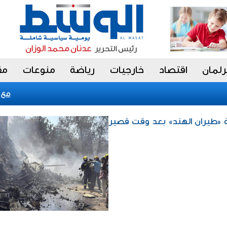
رلمان
اقتصاد
خارجيات
رياضة
منوعات
مق
«فيتش» تؤكد الت
ة «طيران الهند» بعد وقت قصير