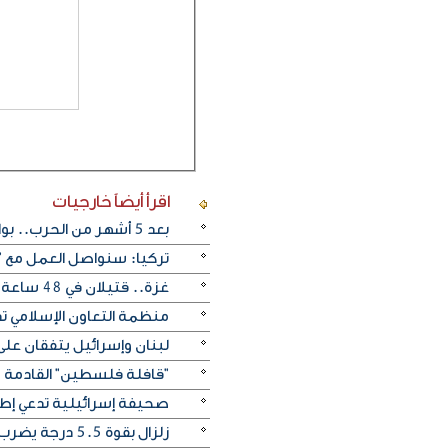
اقرأ أيضاً
خارجيات
بعد 5 أشهر من الحرب.. بوادر اتفاق "وشيك" لفتح مضيق هرمز
تركيا: سنواصل العمل مع "
غزة.. قتيلان في 48 ساعة يرفعان حصيلة ضحايا الإبادة إلى 73 ألفا و384
منظمة التعاون الإسلامي ت
لبنان وإسرائيل يتفقان على
"قافلة فلسطين" القادمة م
صحيفة إسرائيلية تدعي إطل
زلزال بقوة 5.5 درجة يضرب ألاسكا الأمريكية