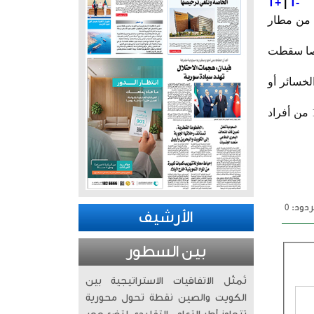
T+
|
T-
 من مطار
لطائرة التي كانت متجهة إلى لندن وعلى متنها أكثر من 240 شخصا سقطت
خسائر أو
ووفق المديرية العامة للطيران المدني كان على متن الطائرة 242 شخصا منهم 230 راكباً وطياران و10 من أفراد
دود: 0
الأرشيف
بين السطور
تُمثّل الاتفاقيات الاستراتيجية بين
الكويت والصين نقطة تحول محورية