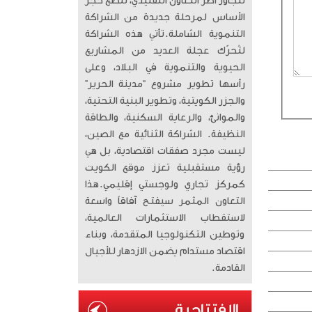
تتجاوز أطر التعاون التقليدي، لتضع حجر
الأساس لمرحلة جديدة من الشراكة
التنموية الشاملة. ​تأتي هذه الشراكة
لتُحرّك عجلة العديد من المشاريع
الحيوية والتنموية في البلاد، وعلى
رأسها تطوير مشروع “مدينة الحرير”
والجزر الكويتية، وتطوير البنية التحتية،
والموانئ، والرعاية السكنية، والطاقة
النظيفة. الشراكة الثنائية مع الصين،
ليست مجرد صفقات اقتصادية، بل هي
رؤية مستقبلية تعزز موقع الكويت
كمركز تجاري ولوجستي إقليمي. ​هذا
التعاون المثمر سيفتح آفاقاً واسعة
لاستقطاب الاستثمارات العالمية،
وتوطين التكنولوجيا المتقدمة، وبناء
اقتصاد مستدام يضمن الازدهار للأجيال
القادمة.