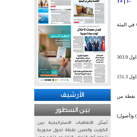
T+
|
T-
أغلقت بورصة الكويت تعاملاتها اليوم الخميس على ارتفاع مؤشرها العام 35.73 نقطة بنسبة بلغت 0.42 في المئة
وارتفع مؤشر السوق الرئيسي 36.57 نقطة بنسبة 0.48 في المئة ليبلغ مستوى 7613.71 نقطة من خلال تداول 303.9
كما ارتفع مؤشر السوق الأول 37.29 نقطة بنسبة 0.40 في المئة ليبلغ مستوى 9294.20 نقطة من خلال تداول 151.3
الأرشيف
في موازاة ذلك ارتفع مؤشر (رئيسي 50) 17.44 نقطة بنسبة بلغت 0.23 في المئة ليبلغ مستوى 7604.67 نقطة من
بين السطور
) و(أصول)
تُمثّل الاتفاقيات الاستراتيجية بين
الكويت والصين نقطة تحول محورية