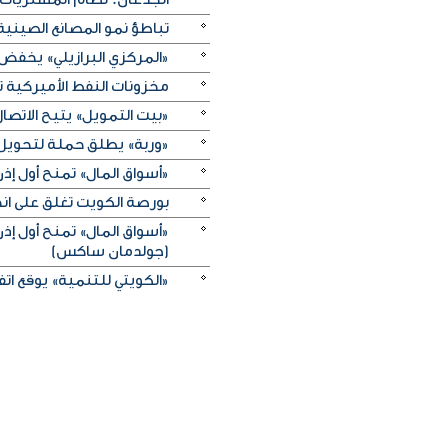
تباطؤ نمو المصانع الصيني
«المركزي البرازيلي» يخفض الفائدة بـ25 نقطة أسا
مخزونات النفط الأميركية تزيد 2.5 مليون برميل على عكس 
«بيت التمويل» يتيح الاتصال 
«وربة» يطلق حملة لتحويل روا
«أسواق المال» تمنح أول 
بورصة الكويت تغلق على انخفاض 
«أسواق المال» تمنح أول 
(جولدمان ساكس)
«الكويتي للتنمية» يوقع اتفاقيتي منحة بـ5 ملايين دولار لدعم الجه