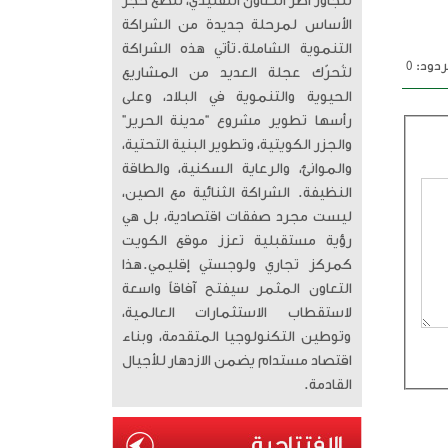
تتجاوز أطر التعاون التقليدي، لتضع حجر
الأساس لمرحلة جديدة من الشراكة
التنموية الشاملة. ​تأتي هذه الشراكة
دود: 0
لتُحرّك عجلة العديد من المشاريع
الحيوية والتنموية في البلاد، وعلى
رأسها تطوير مشروع “مدينة الحرير”
والجزر الكويتية، وتطوير البنية التحتية،
والموانئ، والرعاية السكنية، والطاقة
النظيفة. الشراكة الثنائية مع الصين،
ليست مجرد صفقات اقتصادية، بل هي
رؤية مستقبلية تعزز موقع الكويت
كمركز تجاري ولوجستي إقليمي. ​هذا
التعاون المثمر سيفتح آفاقاً واسعة
لاستقطاب الاستثمارات العالمية،
وتوطين التكنولوجيا المتقدمة، وبناء
اقتصاد مستدام يضمن الازدهار للأجيال
القادمة.