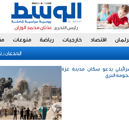
رلمان
اقتصاد
خارجيات
رياضة
منوعات
مق
الجدعان: نظام
سرائيلي يدعو سكان مدينة غزة
هجومه البري