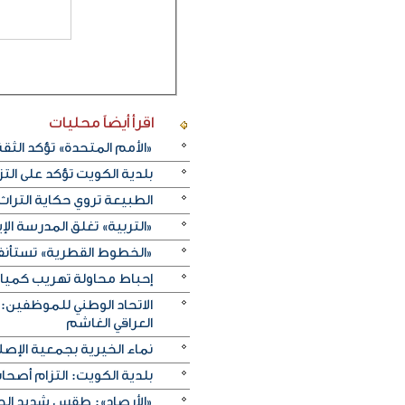
اقرأ أيضاً
محليات
«الأمم المتحدة» تؤكد الثقة ا
بلدية الكويت تؤكد على ال
الطبيعة تروي حكاية التراث.. و«خريف ظفار 2026
«التربية» تغلق المدرسة الإ
«الخطوط القطرية» تستأنف ر
إحباط محاولة تهريب كميات 
الاتحاد الوطني للموظفين:
العراقي الغاشم
نماء الخيرية بجمعية الإصلا
بلدية الكويت: التزام أصح
«الأرصاد»: طقس شديد الحرا