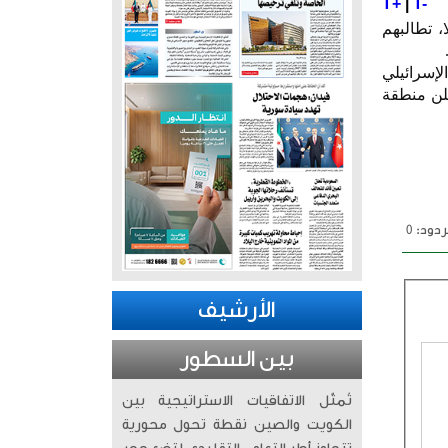
T+
|
T-
، تطالبهم
لإسرائيلي
علن منطقة
دود: 0
الأرشيف
بين السطور
تُمثّل الاتفاقيات الاستراتيجية بين
الكويت والصين نقطة تحول محورية