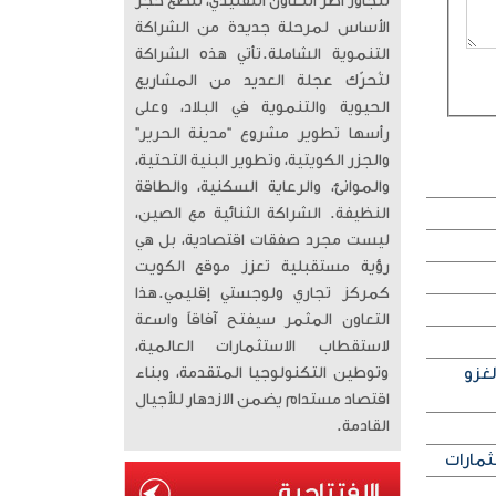
تتجاوز أطر التعاون التقليدي، لتضع حجر
الأساس لمرحلة جديدة من الشراكة
التنموية الشاملة. ​تأتي هذه الشراكة
لتُحرّك عجلة العديد من المشاريع
الحيوية والتنموية في البلاد، وعلى
رأسها تطوير مشروع “مدينة الحرير”
والجزر الكويتية، وتطوير البنية التحتية،
والموانئ، والرعاية السكنية، والطاقة
النظيفة. الشراكة الثنائية مع الصين،
ليست مجرد صفقات اقتصادية، بل هي
رؤية مستقبلية تعزز موقع الكويت
كمركز تجاري ولوجستي إقليمي. ​هذا
التعاون المثمر سيفتح آفاقاً واسعة
لاستقطاب الاستثمارات العالمية،
لغزو
وتوطين التكنولوجيا المتقدمة، وبناء
اقتصاد مستدام يضمن الازدهار للأجيال
القادمة.
ثمارات