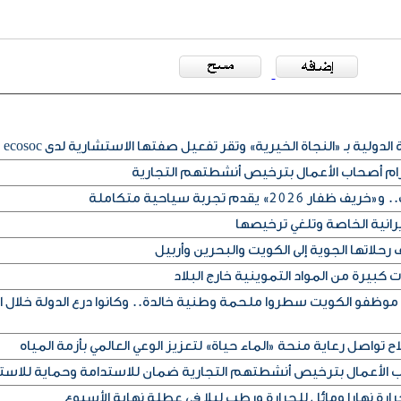
لدولية بـ «النجاة الخيرية» وتقر تفعيل صفتها الاستشارية لدى ecosoc
تزام أصحاب الأعمال بترخيص أنشطتهم التجارية
» يقدم تجربة سياحية متكاملة
يرانية الخاصة وتلغي ترخيصها
حلاتها الجوية إلى الكويت والبحرين وأربيل
كبيرة من المواد التموينية خارج البلاد
 موظفو الكويت سطروا ملحمة وطنية خالدة.. وكانوا درع الدولة خلال ا
ح تواصل رعاية منحة «الماء حياة» لتعزيز الوعي العالمي بأزمة المياه
اب الأعمال بترخيص أنشطتهم التجارية ضمان للاستدامة وحماية للاست
رة نهارا ومائل للحرارة ورطب ليلا في عطلة نهاية الأسبوع