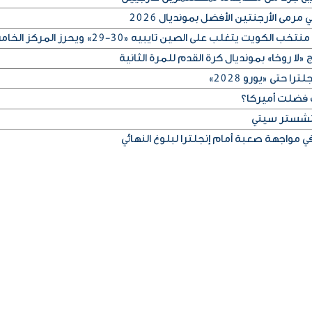
رمى الأرجنتين الأفضل بمونديال 2026
لا روخا» بمونديال كرة القدم للمرة الثانية
 حتى «يورو 2028»
 فضلت أميركا؟
مانشستر سيتي