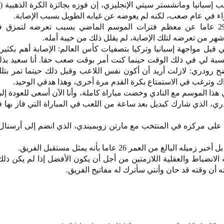
بانيا ومانشستر سيتي الإنجليزي، إن فوزه بجائزة الكرة الذهبية (ب
واء في عام صعب، لكنه لم يعوضه عن غيابه الطويل بسبب الإصابة.
وغاب اللاعب البالغ من العمر 29 عاما عن معظم فترات الموسم الماضي بسبب تعرضه لتمز
 شهر من تعرضه لتلك الإصابة، لم يقلل ذلك من خيبة أمله.
ل مواجهة إسبانيا وتركيا بتصفيات كأس العالم: الإصابة أهم بكثير
لنسبة لي في ذلك الوقت حينما كنت أمر بوقت صعب حقا. أنا سعيد بذل
ضح رودري: لازلت أريد أن أكون نفس اللاعب وقبل ذلك حينما تمر بتل
ك وترغب في الاستمتاع بكرة القدم مرة أخرى، وهذا هدفي الوحيد.
 هذا الموسم مع النادي وخضت مباراة كاملة، وأنا الآن أسعى للعودة إ
، الذي شارك كبديل بعد ساعة من اللعب في المباراة التي فاز بها 
على مركزه في المنتخب مع مارتن زوبميندي، الذي انضم إلى أرسنال 
غ من العمر 26 عاما بأنه يمثل مستقبل الفريق.
 الانضباط والعقلية اللازمتين من أجل أن يكون الأفضل إذا لم يكن ذلك 
ته أن وقته قد حان وأنني سأترك له مفاتيح الفريق.