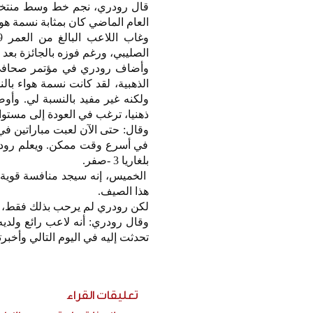
قال رودري، نجم خط وسط منتخب إس
العام الماضي كان بمثابة نسمة ه
الصليبي، ورغم فوزه بالجائزة بعد
وأضاف رودري في مؤتمر صحافي قب
الذهبية، لقد كانت نسمة هواء با
ولكنه غير مفيد بالنسبة لي. وأو
ذهنيا، ترغب في العودة إلى مستوا
وقال: حتى الآن لعبت مباراتين في
في أسرع وقت ممكن. ويعلم رودري
بلغاريا 3 -صفر.
الخميس، إنه سيجد منافسة قوية 
هذا الصيف.
لكن رودري لم يرحب بذلك فقط، بل أخبر زميله البال
وقال رودري: أنه لاعب رائع ولديه
تحدثت إليه في اليوم التالي وأخبر
تعليقات القراء