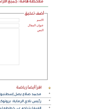
ملاحظة هامة: جميع الارا
أضف تعليق
الاسم
عنوان المقال
النص
اقرأ أيضاً
رياضة
محمد صلاح يصل إسطنبول ت
رئيس نادي الرماية: بروتو
الفيفا يتراجع عن خططه ل