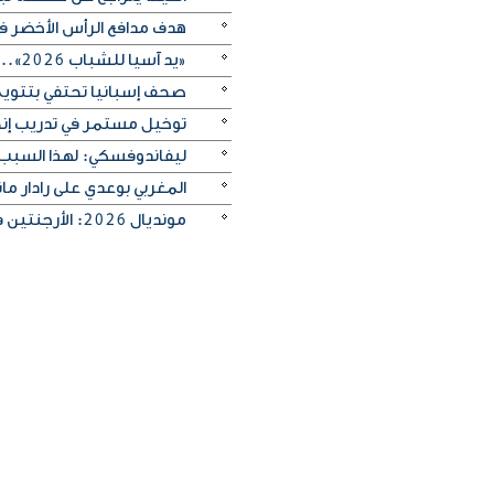
هدف مدافع الرأس الأخضر في م
«يد آسيا للشباب 2026».. منتخب الكويت يتغلب على الصين تايبيه «30-29» ويحرز المركز الخامس
صحف إسبانيا تحتفي بتتويج «
توخيل مستمر في تدريب إنجلترا
ليفاندوفسكي: لهذا السبب
المغربي بوعدي على رادار 
مونديال 2026: الأرجنتين في مواجهة صعبة أمام إنجلترا لبلوغ النهائي