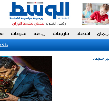
رلمان
اقتصاد
خارجيات
رياضة
منوعات
مق
«الأبحاث» ينضم إلى مشروع «أداء» للسلوك الوظيفي لتعزيز «النزاهة والشفافية»
«الكويتي للتنمية» 
ير مفيدة!