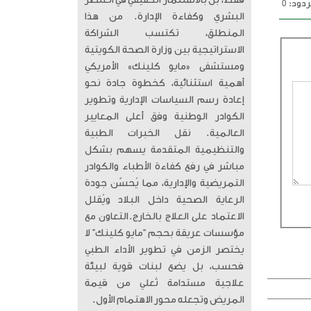
فقط، بل بالاستثمار الحقيقي في العنصر
دود: 0
البشري وكفاءة الإدارة. من هذا
المنطلق، تكتسب الشراكة
الاستراتيجية بين وزارة الصحة الكويتية
ومستشفى «مايو كلينك» الأمريكي
أهمية استثنائية، كخطوة جادة نحو
إعادة رسم السياسات الإدارية وتطوير
الكوادر الوطنية وفق أعلى المعايير
العالمية. ​ نقل الخبرات الطبية
والتنظيمية المتقدمة يسهم بشكل
مباشر في رفع كفاءة الأطباء والكوادر
التمريضية والإدارية، مما يُحسّن جودة
الرعاية الصحية داخل البلاد ويُقلل
الاعتماد على العلاج بالخارج. ​التعاون مع
مؤسسات عريقة بحجم “مايو كلينك” لا
يختصر الزمن في تطوير الأداء الطبي
فحسب، بل يضع لبنات قوية لبيئة
علاجية مستدامة تُعلي من قيمة
المريض وتجعله محور الاهتمام الأول.