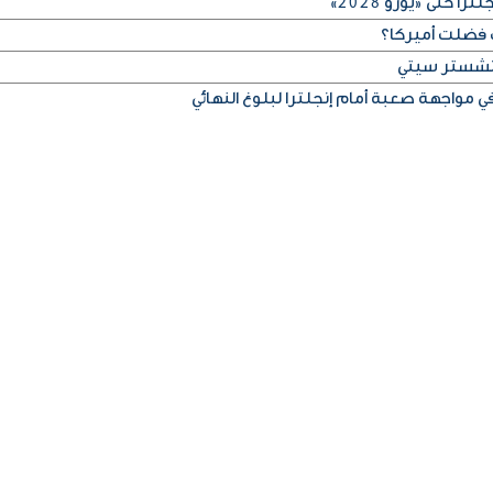
 حتى «يورو 2028»
 فضلت أميركا؟
مانشستر سيتي