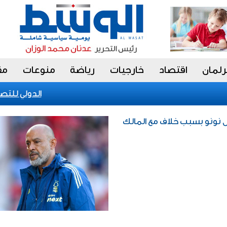
رلمان
اقتصاد
خارجيات
رياضة
منوعات
مق
الكويت تحقق إنجازا عالميا في بينالي fiap الدولي للتصوير 2026 بال
 نونو بسبب خلاف مع المالك