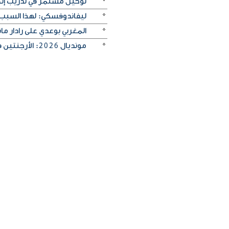
توخيل مستمر في تدريب إنجلترا
ليفاندوفسكي: لهذا السبب
المغربي بوعدي على رادار 
مونديال 2026: الأرجنتين في مواجهة صعبة أمام إنجلترا لبلوغ النهائي