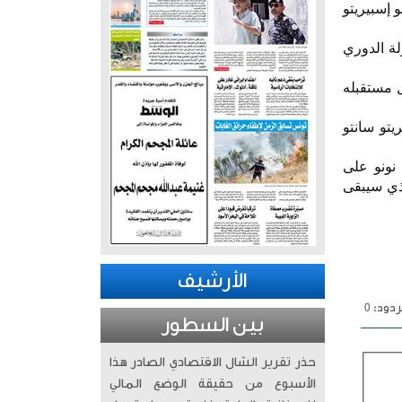
 إسبيريتو
طولة الدوري
ل مستقبله
يتو سانتو
 نونو على
في ملعب سيتي غراوند، وخاصة دوره في موسم 2024 / 2025، والذي سيبقى
الأرشيف
دود: 0
بين السطور
حذر تقرير الشال الاقتصادي الصادر هذا
الأسبوع من حقيقة الوضع المالي