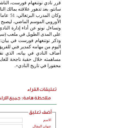
قرر نادي نوتنغهام فورست، الناشط 
سانتو، بعد تدهور علاقته بمالك ال
وكان ال
الأوروبي الموسم الماضي، ليصبح أول
وتساءل نونو عن أداء إدارة الناد
على المدى الطويل في ملعب (سيت
وذكر نوتنغهام فورست في بيان: «
اليوم من مهامه كمدير فني للفريق
أضاف النادي في بيانه، الذي نقل
محفورا في تاريخ النادي».
تعليقات القراء
ملاحظة هامة: جميع الارا
أضف تعليق
الاسم
عنوان المقال