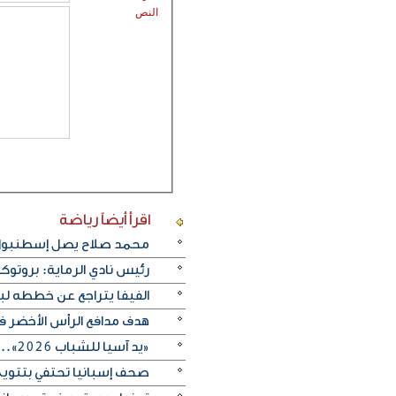
النص
اقرأ أيضاً
رياضة
محمد صلاح يصل إسطنبول ت
رئيس نادي الرماية: بروتو
الفيفا يتراجع عن خططه ل
هدف مدافع الرأس الأخضر في م
«يد آسيا للشباب 2026».. منتخب الكويت يتغلب على الصين تايبيه «30-29» ويحرز المركز الخامس
صحف إسبانيا تحتفي بتتويج «