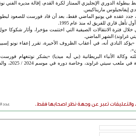
ببطولة الدوري الإنجليزي الممتاز لكرة القدم، إقالة مديره الفني نونو
نادي إيفانجيلوس ماريناكيس.
مدرب البرتغالي، 51 عاما، جدد عقده في يونيو الماضي فقط، بعد أن قاد فورست للصعود لب
 تأهل قاري للفريق له منذ عام 1995.
ي خلال فترة الانتقالات الصيفية التي اختتمت مؤخرا، وأثار شكوكا حو
ي غراوند) الشهر الماضي.
يؤكد النادي أنه، في أعقاب الظروف الأخيرة، تقرر إعفاء نونو إسبير
».
ته وكالة الأنباء البريطانية (بي أيه ميديا) «يشكر نوتنغهام فورست
مساهمته خلال حقبة ناجحة للغاية 
ء والتعليقات تعبر عن وجهة نظر اصحابها فقط.
عدد الر