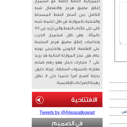
للميزانية العامة خاصة مع استمرار
إغلاق مضيق هرمز والانفصال شبه
الكامل بين أسعار النفط المسجلة
والفعلية بالموازنة، في ظل اعتماد شبه
كلي على عائدات النفط والتي تزيد عن 90
بالمئة. وفي ظل استمرار الحرب
وتداعيات إغلاق مضيق هرمز السلبية
على الاقتصاد الكويتي والخليجي بوجه
عام، فإن عجز الموازنة الحالية قد يزيد
على 7 مليارات دينار، وهو رقم ضخم
مقارنة بالسنوات السابقة. إيجاد حلول
بديلة أصبح أمراً حتمياً حتى لا نظل
رهينة الصراعات الإقليمية.
Tweets by @Alwasatkuwait
في الصميم