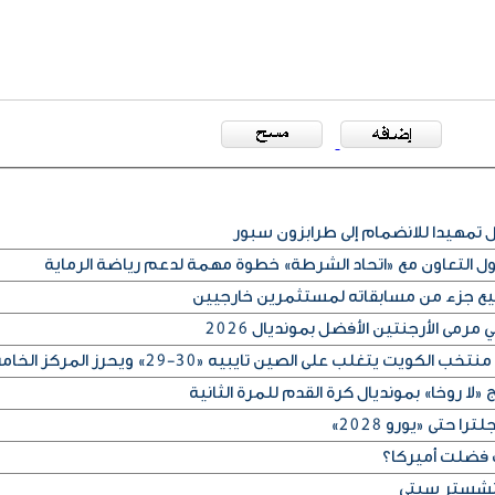
مهيدا للانضمام إلى طرابزون سبور
كول التعاون مع «اتحاد الشرطة» خطوة مهمة لدعم رياضة الرماية
بيع جزء من مسابقاته لمستثمرين خارجيين
رمى الأرجنتين الأفضل بمونديال 2026
لا روخا» بمونديال كرة القدم للمرة الثانية
 حتى «يورو 2028»
 فضلت أميركا؟
مانشستر سيتي