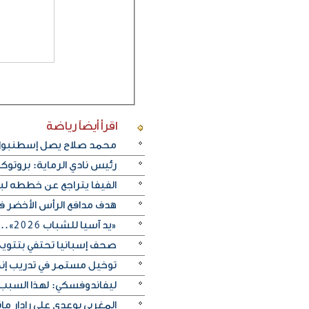
اقرأ أيضاً
رياضة
محمد صلاح يصل إسطنبول ت
رئيس نادي الرماية: بروتو
الفيفا يتراجع عن خططه ل
هدف مدافع الرأس الأخضر في م
«يد آسيا للشباب 2026».. منتخب الكويت يتغلب على الصين تايبيه «30-29» ويحرز المركز الخامس
صحف إسبانيا تحتفي بتتويج «
توخيل مستمر في تدريب إنجلترا
ليفاندوفسكي: لهذا السبب
المغربي بوعدي على رادار 