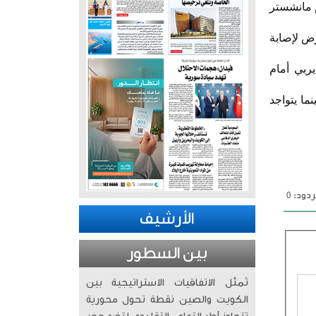
م مانشستر
المصري البالغ من العمر 26عاما، قد تعرض لإصابة
ربي أمام
دوري الإنجليزي برصيد 9 نقاط بعد 3 جولات، بينما يتواجد
دود: 0
الأرشيف
بين السطور
تُمثّل الاتفاقيات الاستراتيجية بين
الكويت والصين نقطة تحول محورية