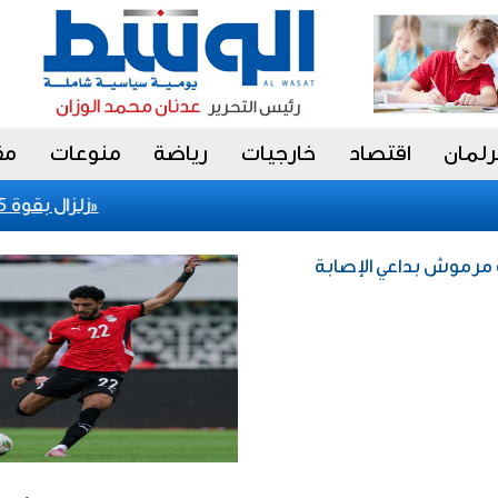
رلمان
اقتصاد
خارجيات
رياضة
منوعات
مق
«الوطني للثقافة» يدشن فعاليات مهرجان «صيفي ثقافي 18»
زلزال بقوة 5.5 درجة يضرب ألاسكا الأمريكية
ه مرموش بداعي الإصابة