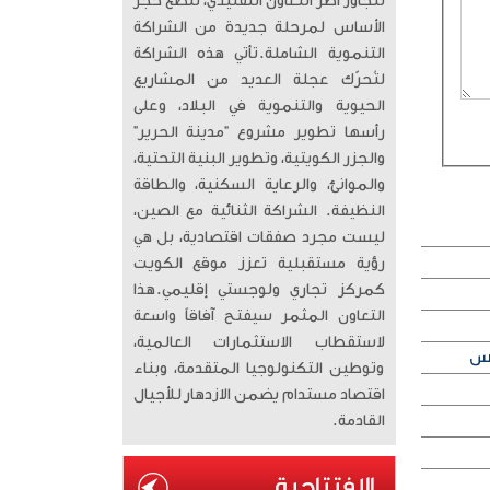
تتجاوز أطر التعاون التقليدي، لتضع حجر
الأساس لمرحلة جديدة من الشراكة
التنموية الشاملة. ​تأتي هذه الشراكة
لتُحرّك عجلة العديد من المشاريع
الحيوية والتنموية في البلاد، وعلى
رأسها تطوير مشروع “مدينة الحرير”
والجزر الكويتية، وتطوير البنية التحتية،
والموانئ، والرعاية السكنية، والطاقة
النظيفة. الشراكة الثنائية مع الصين،
ليست مجرد صفقات اقتصادية، بل هي
رؤية مستقبلية تعزز موقع الكويت
كمركز تجاري ولوجستي إقليمي. ​هذا
التعاون المثمر سيفتح آفاقاً واسعة
لاستقطاب الاستثمارات العالمية،
وتوطين التكنولوجيا المتقدمة، وبناء
اقتصاد مستدام يضمن الازدهار للأجيال
القادمة.