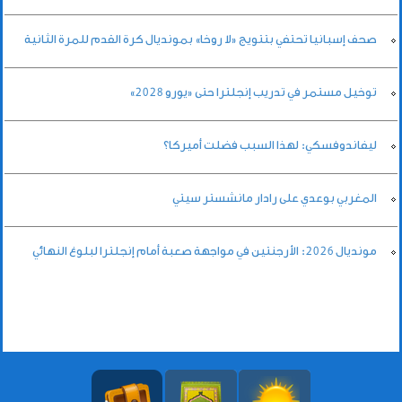
صحف إسبانيا تحتفي بتتويج «لا روخا» بمونديال كرة القدم للمرة الثانية
توخيل مستمر في تدريب إنجلترا حتى «يورو 2028»
ليفاندوفسكي: لهذا السبب فضلت أميركا؟
المغربي بوعدي على رادار مانشستر سيتي
مونديال 2026: الأرجنتين في مواجهة صعبة أمام إنجلترا لبلوغ النهائي