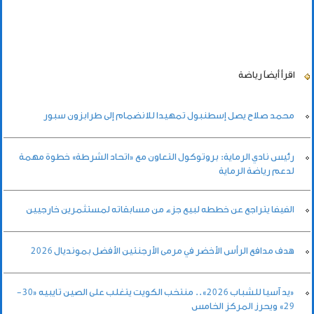
اقرأ أيضاً
رياضة
محمد صلاح يصل إسطنبول تمهيدا للانضمام إلى طرابزون سبور
رئيس نادي الرماية: بروتوكول التعاون مع «اتحاد الشرطة» خطوة مهمة
لدعم رياضة الرماية
الفيفا يتراجع عن خططه لبيع جزء من مسابقاته لمستثمرين خارجيين
هدف مدافع الرأس الأخضر في مرمى الأرجنتين الأفضل بمونديال 2026
«يد آسيا للشباب 2026».. منتخب الكويت يتغلب على الصين تايبيه «30-
29» ويحرز المركز الخامس